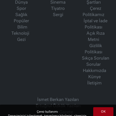
Dünya
Sinema
Şartları
Spor
Tiyatro
Çerez
Sağlık
Sergi
Politikamız
Popüler
İptal ve İade
Bilim
Politikası
Teknoloji
Açık Rıza
Gezi
Metni
Gizlilik
Politikası
Sıkça Sorulan
Sorular
Hakkımızda
Künye
İletişim
İsmet Berkan Yazıları
Ertuğrul Özkök Yazıları
OK
Çerez kullanımı
Haftalık Gazete
Deneyiminizi iyileştirmek, tanımlama bilgilerini, sitemizin