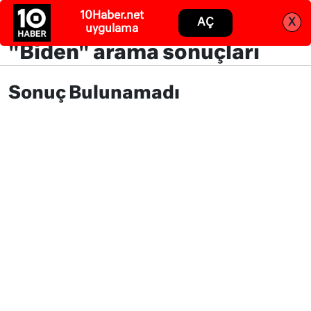
10Haber.net
Abone ol
Giriş
AÇ
X
uygulama
"Biden" arama sonuçları
Sonuç Bulunamadı