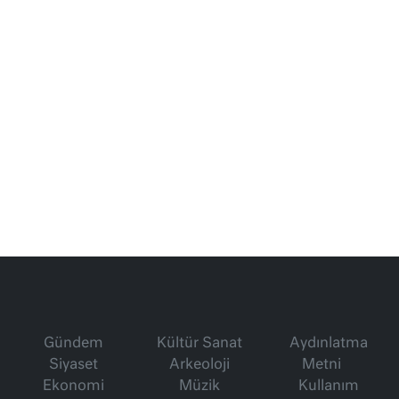
Gündem
Kültür Sanat
Aydınlatma
Siyaset
Arkeoloji
Metni
Ekonomi
Müzik
Kullanım