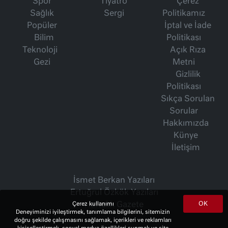
Spor
Tiyatro
Çerez
Sağlık
Sergi
Politikamız
Popüler
İptal ve İade
Bilim
Politikası
Teknoloji
Açık Rıza
Gezi
Metni
Gizlilik
Politikası
Sıkça Sorulan
Sorular
Hakkımızda
Künye
İletişim
İsmet Berkan Yazıları
Ertuğrul Özkök Yazıları
OK
Haftalık Gazete
Çerez kullanımı
Deneyiminizi iyileştirmek, tanımlama bilgilerini, sitemizin
doğru şekilde çalışmasını sağlamak, içerikleri ve reklamları