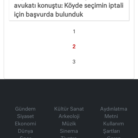
avukatı konuştu: Köyde seçimin iptali
için başvurda bulunduk
1
2
3
Gündem
Kültür Sanat
Aydınlatma
Siyaset
Arkeoloji
Metni
Ekonomi
Müzik
Kullanım
Dünya
Sinema
Şartları