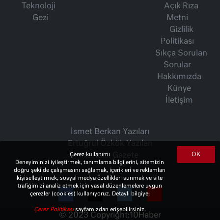
Teknoloji
Açık Rıza
Gezi
Metni
Gizlilik
Politikası
Sıkça Sorulan
Sorular
Hakkımızda
Künye
İletişim
İsmet Berkan Yazıları
Ertuğrul Özkök Yazıları
OK
Haftalık Gazete
Çerez kullanımı
Deneyiminizi iyileştirmek, tanımlama bilgilerini, sitemizin
doğru şekilde çalışmasını sağlamak, içerikleri ve reklamları
kişiselleştirmek, sosyal medya özellikleri sunmak ve site
trafiğimizi analiz etmek için yasal düzenlemelere uygun
çerezler (cookies) kullanıyoruz. Detaylı bilgiye;
Çerez Politikası
sayfamızdan erişebilirsiniz.
© 2023 Copyright:
10Haber