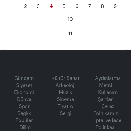
2
3
4
5
6
7
8
9
10
11
Gündem
Kültür Sanat
Aydınlatma
Siyaset
Arkeoloji
Metni
Ekonomi
Müzik
Kullanım
Dünya
Sinema
Şartları
Spor
Tiyatro
Çerez
Sağlık
Sergi
Politikamız
Popüler
İptal ve İade
Bilim
Politikası