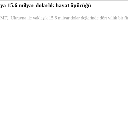
a 15.6 milyar dolarlık hayat öpücüğü
MF), Ukrayna ile yaklaşık 15.6 milyar dolar değerinde dört yıllık bir fi