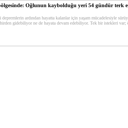
ölgesinde: Oğlunun kaybolduğu yeri 54 gündür terk 
epremlerin ardından hayatta kalanlar için yaşam mücadelesiyle sürüyo
hirden gidebiliyor ne de hayata devam edebiliyor. Tek bir istekleri var;