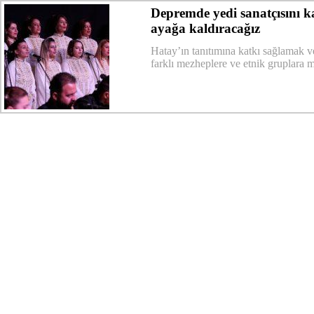
Depremde yedi sanatçısını 
ayağa kaldıracağız
Hatay’ın tanıtımına katkı sağlamak v
farklı mezheplere ve etnik gruplara m