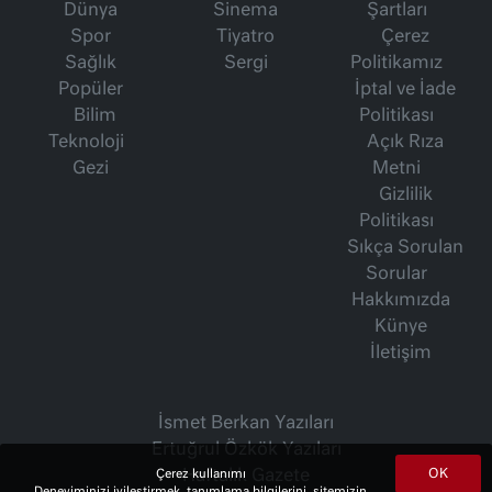
Dünya
Sinema
Şartları
Spor
Tiyatro
Çerez
Sağlık
Sergi
Politikamız
Popüler
İptal ve İade
Bilim
Politikası
Teknoloji
Açık Rıza
Gezi
Metni
Gizlilik
Politikası
Sıkça Sorulan
Sorular
Hakkımızda
Künye
İletişim
İsmet Berkan Yazıları
Ertuğrul Özkök Yazıları
OK
Çerez kullanımı
Haftalık Gazete
Deneyiminizi iyileştirmek, tanımlama bilgilerini, sitemizin