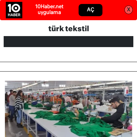
10Haber.net
Abone ol
Giriş
AÇ
X
uygulama
türk tekstil