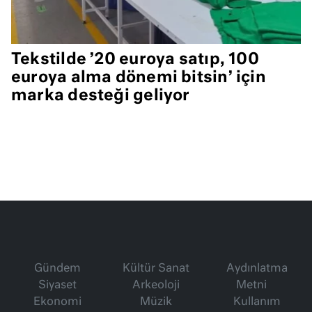
Tekstilde ’20 euroya satıp, 100
euroya alma dönemi bitsin’ için
marka desteği geliyor
Gündem
Kültür Sanat
Aydınlatma
Siyaset
Arkeoloji
Metni
Ekonomi
Müzik
Kullanım