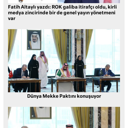
Fatih Altaylı yazdı: ROK galiba itirafçı oldu, kirli
medya zincirinde bir de genel yayın yönetmeni
var
Dünya Mekke Paktını konuşuyor