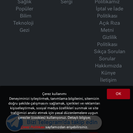
Sağlık
Sergi
Politikamız
Popüler
İptal ve İade
Bilim
Politikası
Teknoloji
Açık Rıza
Gezi
Metni
Gizlilik
Politikası
Sıkça Sorulan
Sorular
Hakkımızda
Künye
İletişim
OK
Çerez kullanımı
Deneyiminizi iyileştirmek, tanımlama bilgilerini, sitemizin
İsmet Berkan Yazıları
doğru şekilde çalışmasını sağlamak, içerikleri ve reklamları
Ertuğrul Özkök Yazıları
kişiselleştirmek, sosyal medya özellikleri sunmak ve site
trafiğimizi analiz etmek için yasal düzenlemelere uygun
Haftalık Gazete
çerezler (cookies) kullanıyoruz. Detaylı bilgiye;
Bizi Telegram'da takip edin
Çerez Politikası
sayfamızdan erişebilirsiniz.