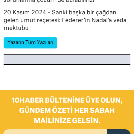
sorunlarına çözüm de bulabiliriz!
20 Kasım 2024 - Sanki başka bir çağdan
gelen umut reçetesi: Federer’in Nadal’a veda
mektubu
Yazarın Tüm Yazıları
10HABER BÜLTENINE ÜYE OLUN,
GÜNDEM ÖZETI HER SABAH
MAILINIZE GELSIN.