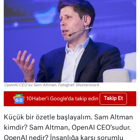
OpenAI CEO'su Sam Altman. Fotoğraf: Shutterstock
Takip Et
10Haber'i Google'da takip edin
Küçük bir özetle başlayalım. Sam Altman
kimdir? Sam Altman, OpenAI CEO’sudur.
OpenAI nedir? İnsanlığa karşı sorumlu