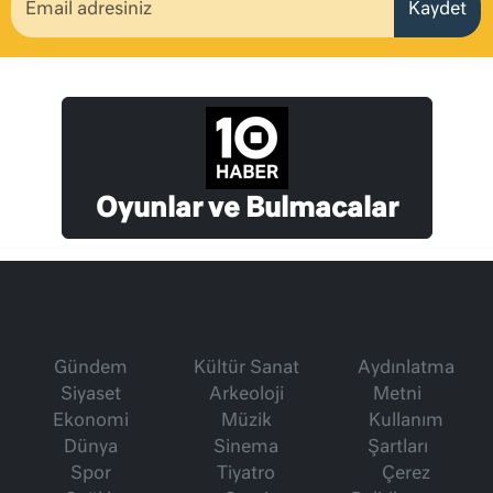
Kaydet
Oyunlar ve Bulmacalar
Gündem
Kültür Sanat
Aydınlatma
Siyaset
Arkeoloji
Metni
Ekonomi
Müzik
Kullanım
Dünya
Sinema
Şartları
Spor
Tiyatro
Çerez