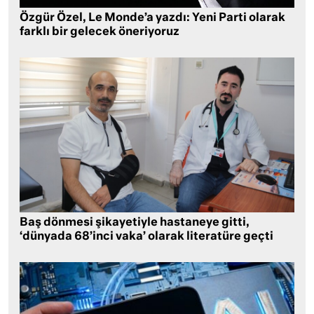
Özgür Özel, Le Monde’a yazdı: Yeni Parti olarak
farklı bir gelecek öneriyoruz
Baş dönmesi şikayetiyle hastaneye gitti,
‘dünyada 68’inci vaka’ olarak literatüre geçti