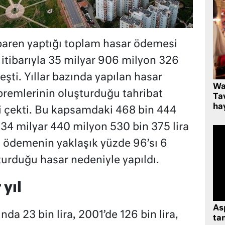
baren yaptığı toplam hasar ödemesi
 itibarıyla 35 milyar 906 milyon 326
eşti.
Yıllar bazında yapılan hasar
Wa
remlerinin oluşturduğu tahribat
Ta
hay
ti çekti. Bu kapsamdaki 468 bin 444
 34 milyar 440 milyon 530 bin 375 lira
 ödemenin yaklaşık yüzde 96’sı 6
urduğu hasar nedeniyle yapıldı.
yıl
As
da 23 bin lira, 2001’de 126 bin lira,
tan