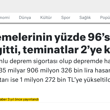
nomi
Dünya
Kültür
Spor
Sağlık
Popü
melerinin yüzde 96’
itti, teminatlar 2’ye 
nlu deprem sigortası olup depremde ha
 milyar 906 milyon 326 bin lira hasar
arı ise 1 milyon 272 bin TL’ye yükseltild
aber 3 yıl önce yayınlandı