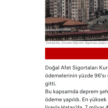
Türkiye'de, Zorunlu Deprem Sigortası poliçe say
Doğal Afet Sigortaları Ku
ödemelerinin yüzde 96’sı 
gitti.
Bu kapsamda deprem şehirl
ödeme yapıldı. En yüksek
lirayla Hatay’da, 7 milyar 