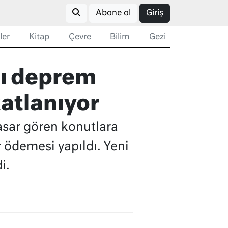
Abone ol
Giriş
ler
Kitap
Çevre
Bilim
Gezi
sı deprem
katlanıyor
sar gören konutlara
 ödemesi yapıldı. Yeni
i.