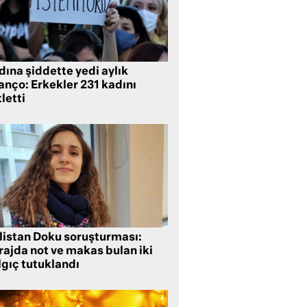
ına şiddette yedi aylık
anço: Erkekler 231 kadını
letti
listan Doku soruşturması:
rajda not ve makas bulan iki
lgıç tutuklandı