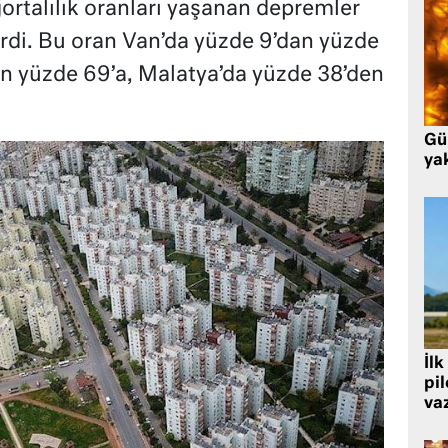
gortalılık oranları yaşanan depremler
erdi. Bu oran Van’da yüzde 9’dan yüzde
ten yüzde 69’a, Malatya’da yüzde 38’den
Gü
ya
İlk
pi
va