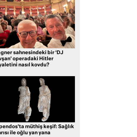
gner sahnesindeki bir ‘DJ
vşan’ operadaki Hitler
aletini nasıl kovdu?
pendos’ta müthiş keşif: Sağlık
rısı ile oğlu yan yana