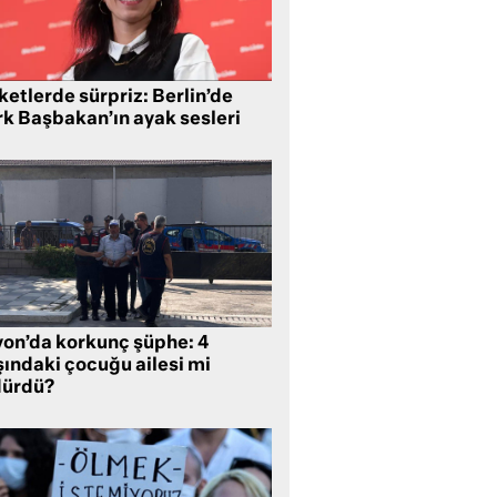
etlerde sürpriz: Berlin’de
rk Başbakan’ın ayak sesleri
yon’da korkunç şüphe: 4
şındaki çocuğu ailesi mi
dürdü?