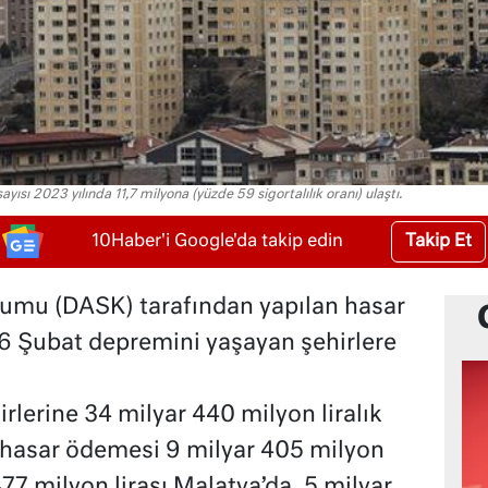
ısı 2023 yılında 11,7 milyona (yüzde 59 sigortalılık oranı) ulaştı.
Takip Et
10Haber'i Google'da takip edin
rumu (DASK) tarafından yapılan hasar
6 Şubat depremini yaşayan şehirlere
erine 34 milyar 440 milyon liralık
 hasar ödemesi 9 milyar 405 milyon
477 milyon lirası Malatya’da, 5 milyar