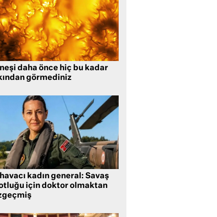
neşi daha önce hiç bu kadar
kından görmediniz
 havacı kadın general: Savaş
lotluğu için doktor olmaktan
zgeçmiş