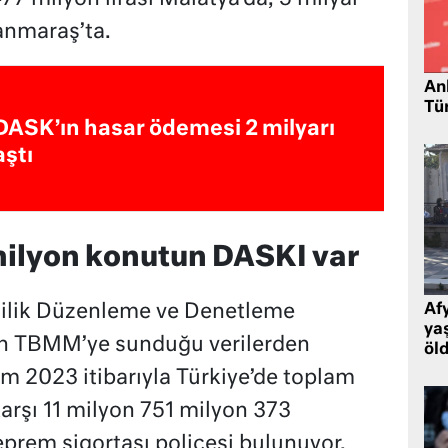
anmaraş’ta.
Ank
Tü
DASK’ın hasar ödemesi 2 milyarı
aştı
milyon konutun DASKI var
klilik Düzenleme ve Denetleme
Af
ya
in TBMM’ye sunduğu verilerden
öl
ım 2023 itibarıyla Türkiye’de toplam
arşı 11 milyon 751 milyon 373
eprem sigortası poliçesi bulunuyor.