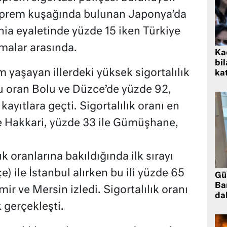
 deprem kuşağında bulunan Japonya’da
nia eyaletinde yüzde 15 iken Türkiye
malar arasında.
Kad
bil
m yaşayan illerdeki yüksek sigortalılık
kat
Bu oran Bolu ve Düzce’de yüzde 92,
ayıtlara geçti. Sigortalılık oranı en
le Hakkari, yüzde 33 ile Gümüşhane,
k oranlarına bakıldığında ilk sırayı
) ile İstanbul alırken bu ili yüzde 65
Gü
Ba
mir ve Mersin izledi. Sigortalılık oranı
da
 gerçekleşti.