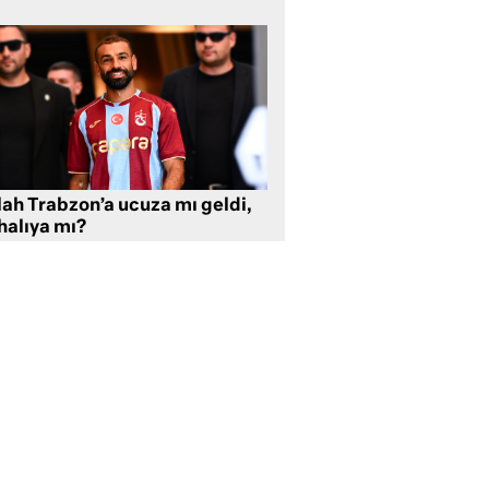
lah Trabzon’a ucuza mı geldi,
halıya mı?