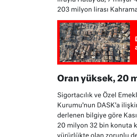
203 milyon lirası Kahram
Oran yüksek, 20 
Sigortacılık ve Özel Eme
Kurumu’nun DASK’a ilişk
derlenen bilgiye göre Kas
20 milyon 32 bin konuta k
yürürlükte olan zorunlu d