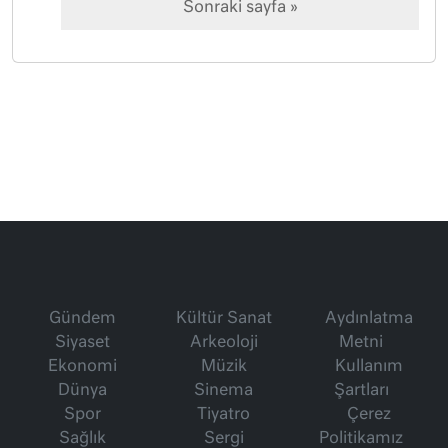
Sonraki sayfa »
Gündem
Kültür Sanat
Aydınlatma
Siyaset
Arkeoloji
Metni
Ekonomi
Müzik
Kullanım
Dünya
Sinema
Şartları
Spor
Tiyatro
Çerez
Sağlık
Sergi
Politikamız