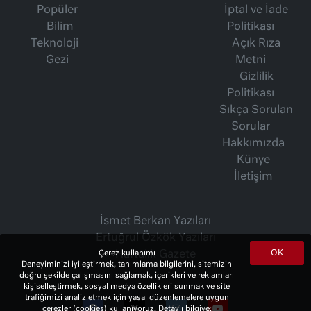
Popüler
İptal ve İade
Bilim
Politikası
Teknoloji
Açık Rıza
Gezi
Metni
Gizlilik
Politikası
Sıkça Sorulan
Sorular
Hakkımızda
Künye
İletişim
İsmet Berkan Yazıları
Ertuğrul Özkök Yazıları
OK
Çerez kullanımı
Haftalık Gazete
Deneyiminizi iyileştirmek, tanımlama bilgilerini, sitemizin
doğru şekilde çalışmasını sağlamak, içerikleri ve reklamları
kişiselleştirmek, sosyal medya özellikleri sunmak ve site
trafiğimizi analiz etmek için yasal düzenlemelere uygun
çerezler (cookies) kullanıyoruz. Detaylı bilgiye;