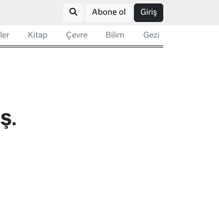
Abone ol
Giriş
ler
Kitap
Çevre
Bilim
Gezi
Ş.