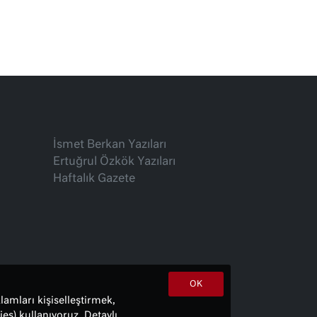
İsmet Berkan Yazıları
Ertuğrul Özkök Yazıları
Haftalık Gazete
OK
lamları kişiselleştirmek,
es) kullanıyoruz. Detaylı