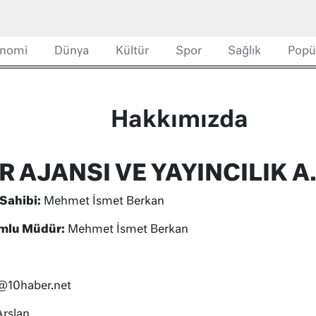
nomi
Dünya
Kültür
Spor
Sağlık
Popü
Hakkımızda
 AJANSI VE YAYINCILIK A.
 Sahibi:
Mehmet İsmet Berkan
umlu Müdür:
Mehmet İsmet Berkan
@10haber.net
rslan