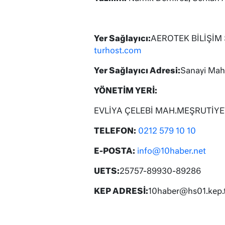
Yer Sağlayıcı:
AEROTEK BİLİŞİM 
turhost.com
Yer Sağlayıcı Adresi:
Sanayi Mah.
YÖNETİM YERİ:
EVLİYA ÇELEBİ MAH.MEŞRUTİYE
TELEFON:
0212 579 10 10
E-POSTA:
info@10haber.net
UETS:
25757-89930-89286
KEP ADRESİ:
10haber@hs01.kep.t