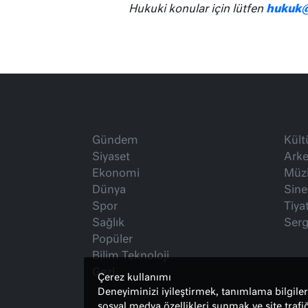
Hukuki konular için lütfen
hukuk@
Gündem
Kült
Siyaset
Arke
Ekonomi
Müz
Dünya
Sin
Spor
Tiya
Sağlık
Serg
Popüler
Bilim Teknoloji
Gezi
Çerez kullanımı
Deneyiminizi iyileştirmek, tanımlama bilgileri
sosyal medya özellikleri sunmak ve site trafi