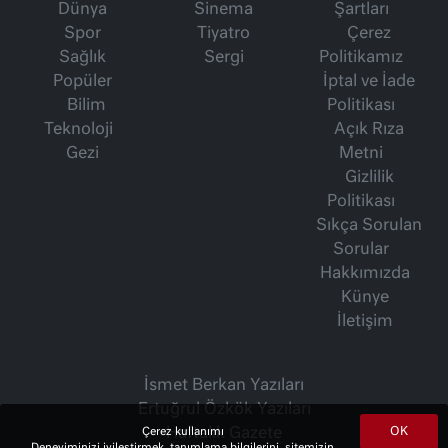
Dünya
Sinema
Şartları
Spor
Tiyatro
Çerez
Sağlık
Sergi
Politikamız
Popüler
İptal ve İade
Bilim
Politikası
Teknoloji
Açık Rıza
Gezi
Metni
Gizlilik
Politikası
Sıkça Sorulan
Sorular
Hakkımızda
Künye
İletişim
İsmet Berkan Yazıları
Ertuğrul Özkök Yazıları
OK
Çerez kullanımı
Haftalık Gazete
Deneyiminizi iyileştirmek, tanımlama bilgilerini, sitemizin