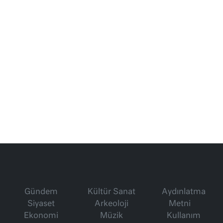
Gündem
Kültür Sanat
Aydınlatma
Siyaset
Arkeoloji
Metni
Ekonomi
Müzik
Kullanım