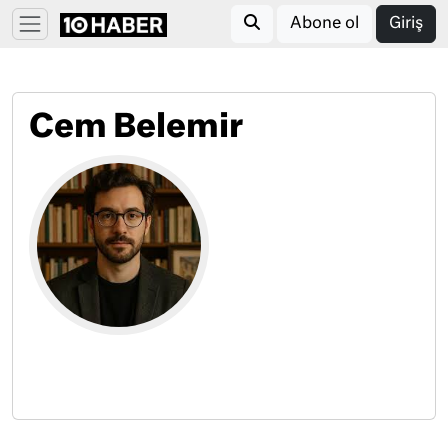
Abone ol
Giriş
Cem Belemir