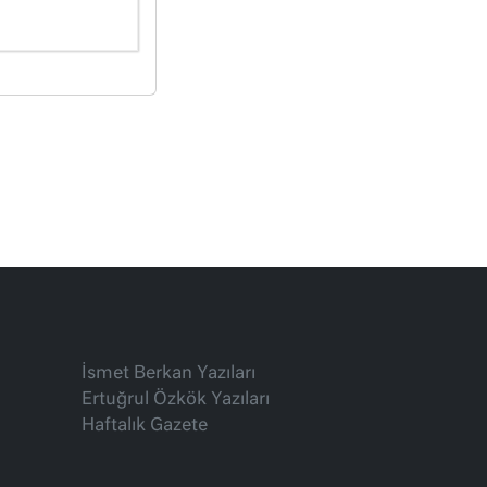
İsmet Berkan Yazıları
Ertuğrul Özkök Yazıları
Haftalık Gazete