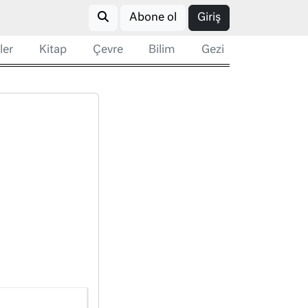
Abone ol
Giriş
ler
Kitap
Çevre
Bilim
Gezi