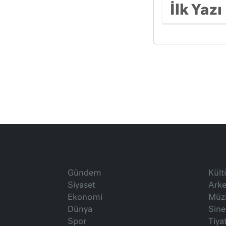
İlk Yazı
Gündem
Kült
Siyaset
Arke
Ekonomi
Müz
Dünya
Sin
Spor
Tiya