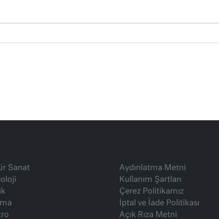
ür Sanat
Aydınlatma Metni
oloji
Kullanım Şartları
ik
Çerez Politikamız
ema
İptal ve İade Politikası
tro
Açık Rıza Metni