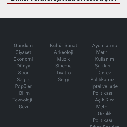
Gündem
Kültür Sanat
Aydınlatma
Siyaset
Arkeoloji
Metni
Ekonomi
Müzik
Kullanım
Dünya
Sinema
Şartları
Spor
Tiyatro
Çerez
Sağlık
Sergi
Politikamız
Popüler
İptal ve İade
Bilim
Politikası
Teknoloji
Açık Rıza
Gezi
Metni
Gizlilik
Politikası