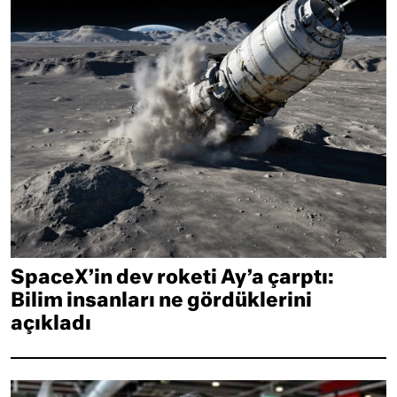
SpaceX’in dev roketi Ay’a çarptı:
Bilim insanları ne gördüklerini
açıkladı