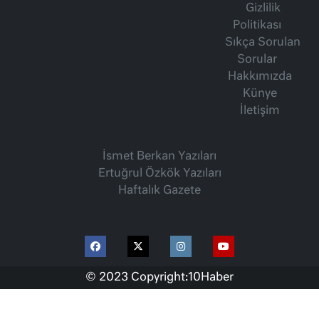
Gizlilik
Politikası
Sıkça Sorulan
Sorular
Hakkımızda
Künye
İletişim
İsmet Berkan Yazıları
Ertuğrul Özkök Yazıları
Haftalık Gazete
© 2023 Copyright:
10Haber