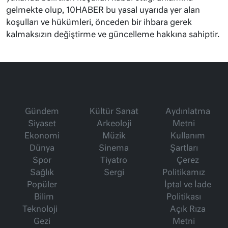
gelmekte olup, 10HABER bu yasal uyarıda yer alan
koşulları ve hükümleri, önceden bir ihbara gerek
kalmaksızın değiştirme ve güncelleme hakkına sahiptir.
Gündem
Kültür Sanat
Aydınlatma
Siyaset
Arkeoloji
Metni
Ekonomi
Müzik
Kullanım
Dünya
Sinema
Şartları
Spor
Tiyatro
Çerez
Sağlık
Sergi
Politikamız
Popüler
İptal ve İade
Bilim
Politikası
Teknoloji
Açık Rıza
Gezi
Metni