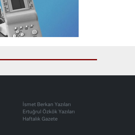
İsmet Berkan Yazıları
Ertuğrul Özkök Yazıları
Haftalık Gazete