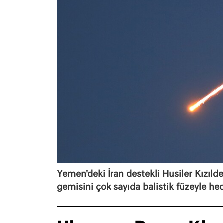
Yemen'deki İran destekli Husiler Kızılde
gemisini çok sayıda balistik füzeyle hed