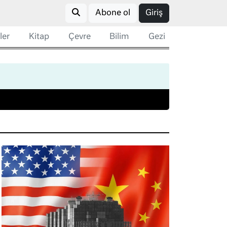
Abone ol
Giriş
ler
Kitap
Çevre
Bilim
Gezi