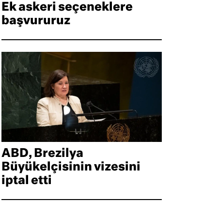
Ek askeri seçeneklere
başvururuz
ABD, Brezilya
Büyükelçisinin vizesini
iptal etti