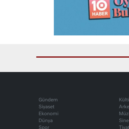
Gündem
Kült
Siyaset
Arke
Ekonomi
Müz
Dünya
Sin
Spor
Tiya