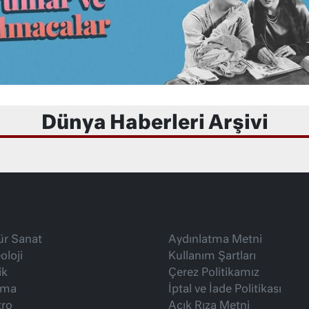
Dünya Haberleri Arşivi
ür Sanat
Aydınlatma Metni
oloji
Kullanım Şartları
ik
Çerez Politikamız
ema
İptal ve İade Politikası
tro
Açık Rıza Metni