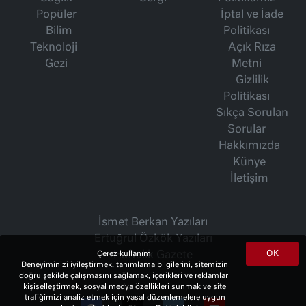
Popüler
İptal ve İade
Bilim
Politikası
Teknoloji
Açık Rıza
Gezi
Metni
Gizlilik
Politikası
Sıkça Sorulan
Sorular
Hakkımızda
Künye
İletişim
İsmet Berkan Yazıları
Ertuğrul Özkök Yazıları
OK
Çerez kullanımı
Haftalık Gazete
Deneyiminizi iyileştirmek, tanımlama bilgilerini, sitemizin
doğru şekilde çalışmasını sağlamak, içerikleri ve reklamları
kişiselleştirmek, sosyal medya özellikleri sunmak ve site
trafiğimizi analiz etmek için yasal düzenlemelere uygun