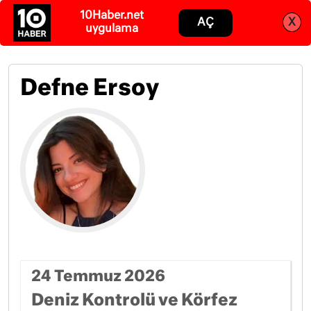
10Haber.net
Abone ol
Giriş
AÇ
X
uygulama
Defne Ersoy
24 Temmuz 2026
Deniz Kontrolü ve Körfez