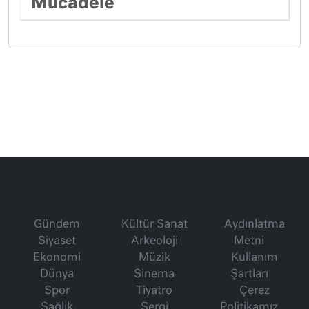
Mücadele
Gündem
Kültür Sanat
Aydınlatma
Siyaset
Arkeoloji
Metni
Ekonomi
Müzik
Kullanım
Dünya
Sinema
Şartları
Spor
Tiyatro
Çerez
Sağlık
Sergi
Politikamız