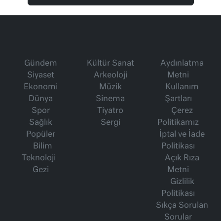
Gündem
Kültür Sanat
Aydınlatma
Siyaset
Arkeoloji
Metni
Ekonomi
Müzik
Kullanım
Dünya
Sinema
Şartları
Spor
Tiyatro
Çerez
Sağlık
Sergi
Politikamız
Popüler
İptal ve İade
Bilim
Politikası
Teknoloji
Açık Rıza
Gezi
Metni
Gizlilik
Politikası
Sıkça Sorulan
Sorular