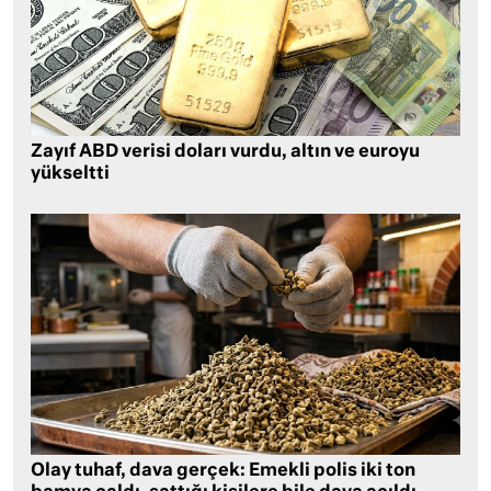
Zayıf ABD verisi doları vurdu, altın ve euroyu
yükseltti
Olay tuhaf, dava gerçek: Emekli polis iki ton