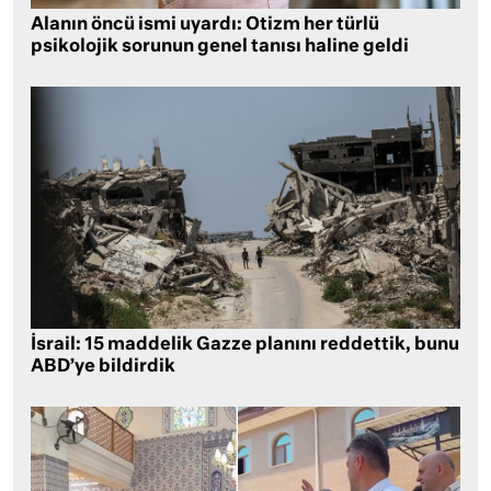
Alanın öncü ismi uyardı: Otizm her türlü
psikolojik sorunun genel tanısı haline geldi
İsrail: 15 maddelik Gazze planını reddettik, bunu
ABD’ye bildirdik