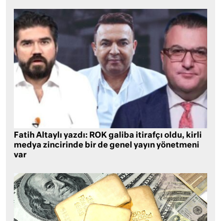
Fatih Altaylı yazdı: ROK galiba itirafçı oldu, kirli
medya zincirinde bir de genel yayın yönetmeni
var