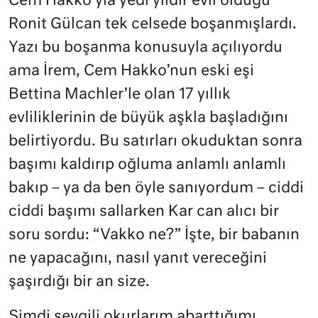
Cem Hakko’yla yedi yıldır evli olduğu
Ronit Gülcan tek celsede boşanmışlardı.
Yazı bu boşanma konusuyla açılıyordu
ama İrem, Cem Hakko’nun eski eşi
Bettina Machler’le olan 17 yıllık
evliliklerinin de büyük aşkla başladığını
belirtiyordu. Bu satırları okuduktan sonra
başımı kaldırıp oğluma anlamlı anlamlı
bakıp – ya da ben öyle sanıyordum – ciddi
ciddi başımı sallarken Kar can alıcı bir
soru sordu: “Vakko ne?” İşte, bir babanın
ne yapacağını, nasıl yanıt vereceğini
şaşırdığı bir an size.
Şimdi sevgili okurlarım abarttığımı