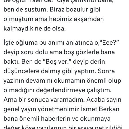
be oğlum sen de!” diye çemkirdi bana,
ben de sustum. Biraz bozulur gibi
olmuştum ama hepimiz akşamdan
kalmaydık ne de olsa.
İşte oğluma bu anımı anlatınca o,“Eee?”
deyip soru dolu ama boş gözlerle bana
baktı. Ben de “Boş ver!” deyip derin
düşüncelere dalmış gibi yaptım. Sonra
yazının devamını okumamın önemli olup
olmadığını değerlendirmeye çalıştım.
Ama bir sonuca varamadım. Acaba sayın
genel yayın yönetmenimiz İsmet Berkan
bana önemli haberlerin ve okunmaya
değer köşe yazılarının bir araya getirildiği