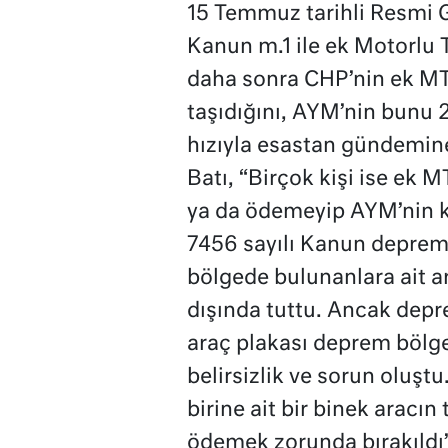
15 Temmuz tarihli Resmi G
Kanun m.1 ile ek Motorlu Ta
daha sonra CHP’nin ek M
taşıdığını, AYM’nin bunu 
hızıyla esastan gündemine
Batı, “Birçok kişi ise ek 
ya da ödemeyip AYM’nin k
7456 sayılı Kanun deprem
bölgede bulunanlara ait ar
dışında tuttu. Ancak de
araç plakası deprem bölges
belirsizlik ve sorun oluştu
birine ait bir binek aracın 
ödemek zorunda bırakıldı”