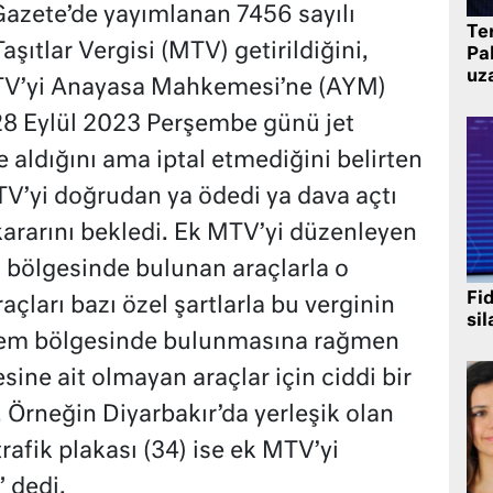
azete’de yayımlanan 7456 sayılı
Te
şıtlar Vergisi (MTV) getirildiğini,
Pak
uz
TV’yi Anayasa Mahkemesi’ne (AYM)
28 Eylül 2023 Perşembe günü jet
 aldığını ama iptal etmediğini belirten
MTV’yi doğrudan ya ödedi ya dava açtı
ararını bekledi. Ek MTV’yi düzenleyen
 bölgesinde bulunan araçlarla o
Fi
açları bazı özel şartlarla bu verginin
sil
prem bölgesinde bulunmasına rağmen
ine ait olmayan araçlar için ciddi bir
. Örneğin Diyarbakır’da yerleşik olan
trafik plakası (34) ise ek MTV’yi
 dedi.