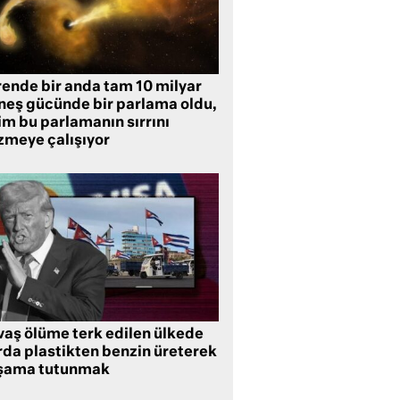
rende bir anda tam 10 milyar
neş gücünde bir parlama oldu,
im bu parlamanın sırrını
zmeye çalışıyor
vaş ölüme terk edilen ülkede
rda plastikten benzin üreterek
şama tutunmak