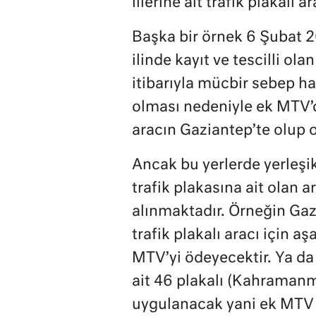
illerine ait trafik plakalı
Başka bir örnek 6 Şubat 2
ilinde kayıt ve tescilli olan
itibarıyla mücbir sebep hali
olması nedeniyle ek MTV’d
aracın Gaziantep’te olup
Ancak bu yerlerde yerleşik
trafik plakasına ait olan 
alınmaktadır. Örneğin Gazi
trafik plakalı aracı için 
MTV’yi ödeyecektir. Ya d
ait 46 plakalı (Kahramanma
uygulanacak yani ek MTV 