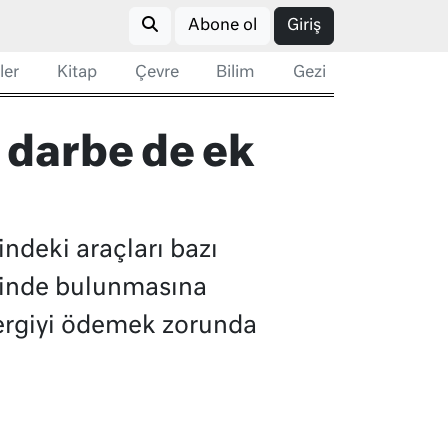
Abone ol
Giriş
ler
Kitap
Çevre
Bilim
Gezi
 darbe de ek
indeki araçları bazı
esinde bulunmasına
ergiyi ödemek zorunda