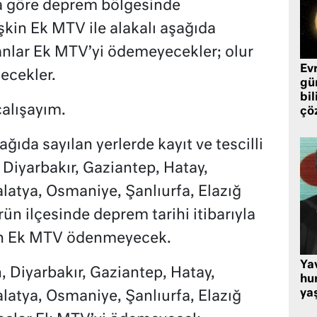
a göre deprem bölgesinde
işkin Ek MTV ile alakalı aşağıda
yanlar Ek MTV’yi ödemeyecekler; olur
Ev
ecekler.
gü
bil
çalışayım.
çö
ağıda sayılan yerlerde kayıt ve tescilli
 Diyarbakır, Gaziantep, Hatay,
atya, Osmaniye, Şanlıurfa, Elazığ
ürün ilçesinde deprem tarihi itibarıyla
 için Ek MTV ödenmeyecek.
Ya
 Diyarbakır, Gaziantep, Hatay,
hu
ya
atya, Osmaniye, Şanlıurfa, Elazığ