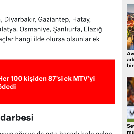
 Diyarbakır, Gaziantep, Hatay,
atya, Osmaniye, Şanlıurfa, Elazığ
araçlar hangi ilde olursa olsunlar ek
Avr
adr
bir
Her 100 kişiden 87’si ek MTV’yi
ödedi
 darbesi
Se
mu