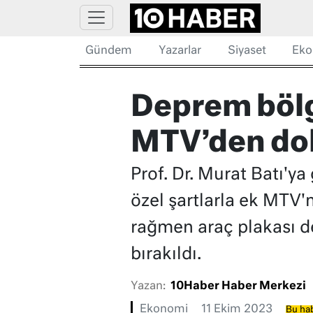
Gündem
Yazarlar
Siyaset
Eko
Deprem bölg
MTV’den dol
Prof. Dr. Murat Batı'y
özel şartlarla ek MTV
rağmen araç plakası d
bırakıldı.
Yazan:
10Haber Haber Merkezi
Ekonomi
11 Ekim 2023
Bu hab