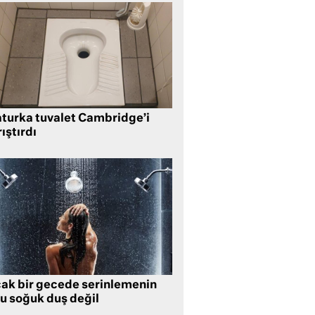
aturka tuvalet Cambridge’i
ıştırdı
cak bir gecede serinlemenin
lu soğuk duş değil