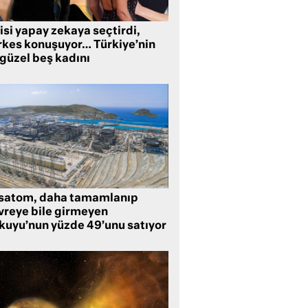
isi yapay zekaya seçtirdi,
rkes konuşuyor… Türkiye’nin
 güzel beş kadını
satom, daha tamamlanıp
vreye bile girmeyen
kuyu’nun yüzde 49’unu satıyor