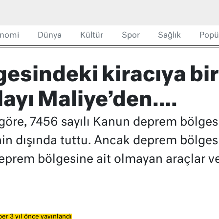
nomi
Dünya
Kültür
Spor
Sağlık
Popü
esindeki kiracıya bir
ayı Maliye’den….
a göre, 7456 sayılı Kanun deprem bölges
'nin dışında tuttu. Ancak deprem bölg
eprem bölgesine ait olmayan araçlar v
er 3 yıl önce yayınlandı