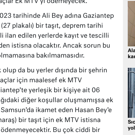
 araçlar Ek MTV’yi ödemeyecek.
023 tarihinde Ali Bey adına Gaziantep
 (27 plakalı) bir taşıt, deprem tarihi
 ilan edilen yerlerde kayıt ve tescilli
en istisna olacaktır. Ancak sorun bu
Al
 olmamasına bakılmamasıdır.
kar
 olup da bu yerler dışında bir şehrin
araçlar için maalesef ek MTV
antep’te yerleşik bir kişiye ait 06
aşağıdaki diğer koşullar oluşmamışsa ek
a Samsun’da ikamet eden Hasan Bey’e
raş) bir taşıt için ek MTV istisna
Sı
yo
ödenmeyecektir. Bu çok ciddi bir