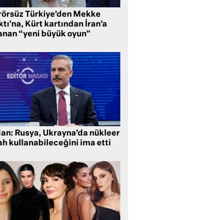
rörsüz Türkiye’den Mekke
tı’na, Kürt kartından İran’a
anan “yeni büyük oyun”
dan: Rusya, Ukrayna’da nükleer
ah kullanabileceğini ima etti