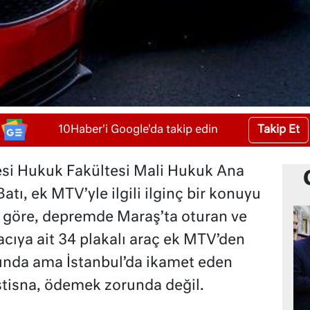
Takip Et
10Haber'i Google'da takip edin
si Hukuk Fakültesi Mali Hukuk Ana
Batı, ek MTV’yle ilgili ilginç bir konuyu
a göre, depremde Maraş’ta oturan ve
racıya ait 34 plakalı araç ek MTV’den
runda ama İstanbul’da ikamet eden
 istisna, ödemek zorunda değil.