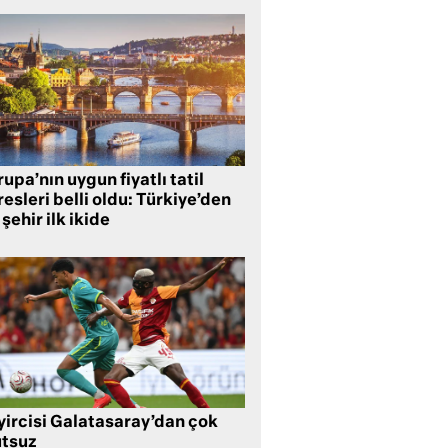
upa’nın uygun fiyatlı tatil
esleri belli oldu: Türkiye’den
 şehir ilk ikide
yircisi Galatasaray’dan çok
tsuz