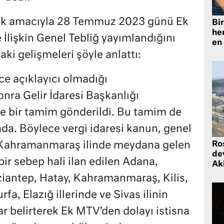
mek amacıyla 28 Temmuz 2023 günü Ek
Bir
he
e İlişkin Genel Tebliğ yayımlandığını
en
aki gelişmeleri şöyle anlattı:
ce açıklayıcı olmadığı
ra Gelir İdaresi Başkanlığı
ine bir tamim gönderildi. Bu tamim de
ada. Böylece vergi idaresi kanun, genel
 Kahramanmaraş ilinde meydana gelen
Ro
de
r sebep hali ilan edilen Adana,
Ak
iantep, Hatay, Kahramanmaraş, Kilis,
a, Elazığ illerinde ve Sivas ilinin
ar belirterek Ek MTV’den dolayı istisna