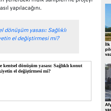
en yerlerdeki mülk sahipleri ne projeyi
asıl yapılacağını.
l dönüşüm yasası: Sağlıklı
tin el değiştirmesi mi?
İlk
pi
va
Af
ya