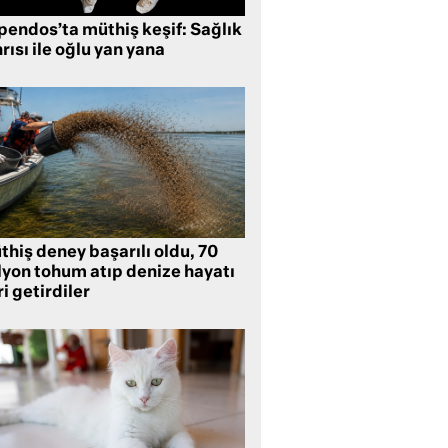
pendos’ta müthiş keşif: Sağlık
rısı ile oğlu yan yana
hiş deney başarılı oldu, 70
lyon tohum atıp denize hayatı
i getirdiler