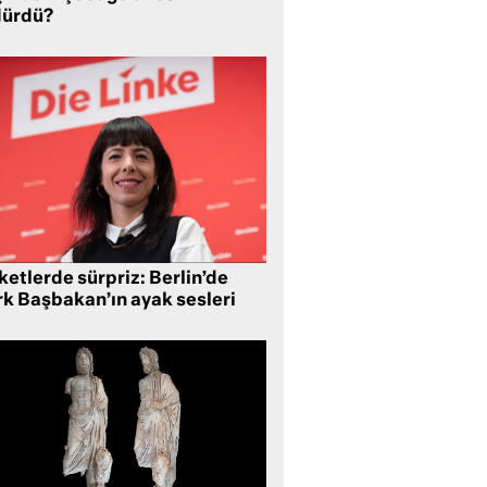
dürdü?
etlerde sürpriz: Berlin’de
rk Başbakan’ın ayak sesleri