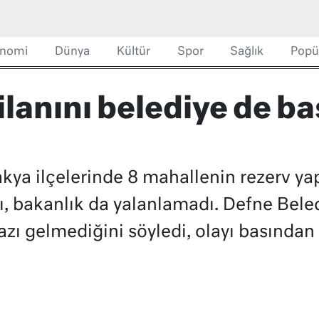
nomi
Dünya
Kültür
Spor
Sağlık
Popü
ilanını belediye de b
kya ilçelerinde 8 mahallenin rezerv yapı
dı, bakanlık da yalanlamadı. Defne Bel
azı gelmediğini söyledi, olayı basından 