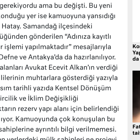
gerekiyordu ama bu değişti. Bu yeni
onduğu yer ise kamuoyuna yansıdığı
ı Hatay. Samandağ ilçesindeki
ğünden gönderilen “Adınıza kayıtlı
r işlemi yapılmaktadır” mesajlarıyla
Ko
Yap
efne ve Antakya’da da hazırlanılıyor.
da 
 alanları Avukat Ecevit Alkan’ın verdiği
lilerinin muhtarlara gösterdiği yazıyla
sım tarihli yazıda Kentsel Dönüşüm
rcilik ve İklim Değişikliği
arın rezerv yapı alanı için belirlendiği
r alıyor. Kamuoyunda çok konuşulan bu
Fat
hiplerine ayrıntılı bilgi verilmemesi.
tai