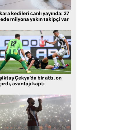
ara kedileri canlı yayında: 27
kede milyona yakın takipçi var
iktaş Çekya’da bir attı, on
ırdı, avantajı kaptı