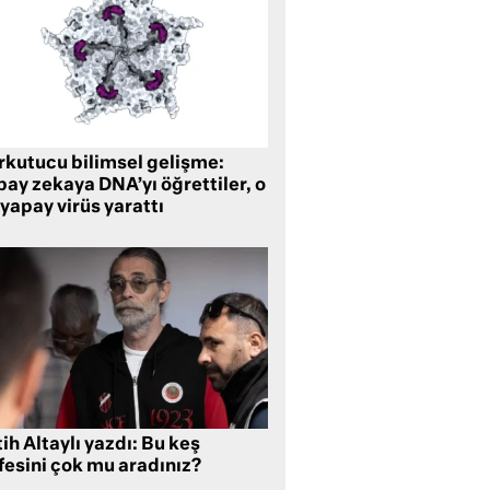
rkutucu bilimsel gelişme:
ay zekaya DNA’yı öğrettiler, o
yapay virüs yarattı
ih Altaylı yazdı: Bu keş
fesini çok mu aradınız?