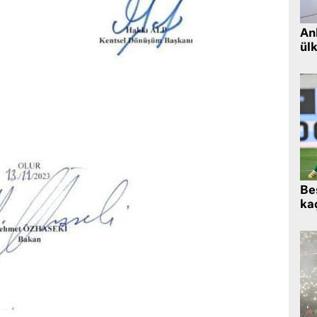
Ank
ül
Beş
kaç