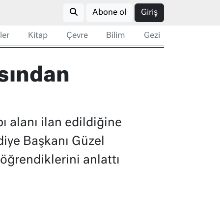
Abone ol
Giriş
ler
Kitap
Çevre
Bilim
Gezi
asından
 alanı ilan edildiğine
ediye Başkanı Güzel
öğrendiklerini anlattı