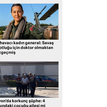
 havacı kadın general: Savaş
lotluğu için doktor olmaktan
zgeçmiş
yon’da korkunç şüphe: 4
şındaki çocuğu ailesi mi