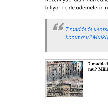
Rezerv yapı alanı ilan edil
biliyor ne de ödemelerin n
7 maddede kentse
konut mu? Mülkiye