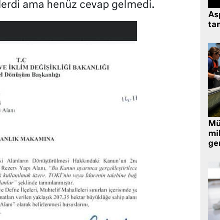
nderdi ama henüz cevap gelmedi.
As
tan
Müt
mi
ger