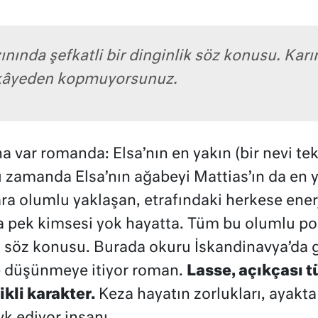
ınında şefkatli bir dinginlik söz konusu. Ka
ikâyeden kopmuyorsunuz.
a var romanda: Elsa’nın en yakın (bir nevi te
ı zamanda Elsa’nın ağabeyi Mattias’ın da en y
a olumlu yaklaşan, etrafındaki herkese enerj
a pek kimsesi yok hayatta. Tüm bu olumlu po
a söz konusu. Burada okuru İskandinavya’da 
ine düşünmeye itiyor roman.
Lasse, açıkçası 
ikli karakter.
Keza hayatın zorlukları, ayakta