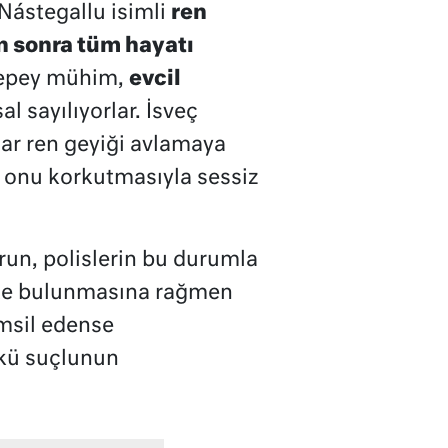
Nástegallu isimli
ren
n sonra tüm hayatı
epey mühim,
evcil
 sayılıyorlar. İsveç
lar ren geyiği avlamaya
n onu korkutmasıyla sessiz
run, polislerin bu durumla
ette bulunmasına rağmen
emsil edense
nkü suçlunun