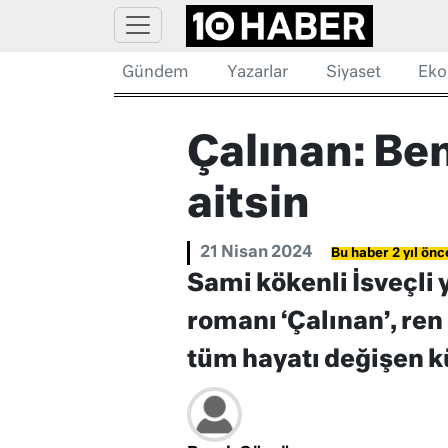
Gündem
Yazarlar
Siyaset
Eko
Çalınan: Ben
aitsin
21 Nisan 2024
Bu haber 2 yıl önc
Sami kökenli İsveçli 
romanı ‘Çalınan’, ren
tüm hayatı değişen kü