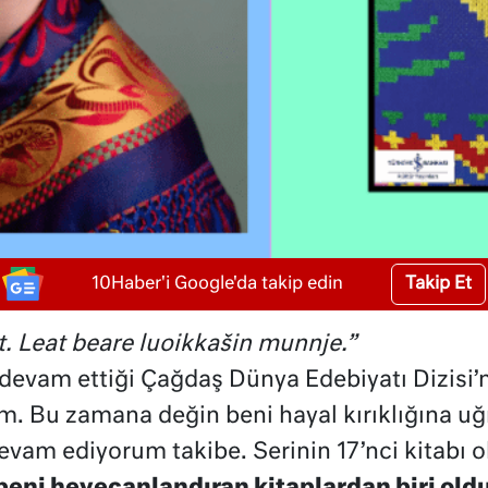
Takip Et
10Haber'i Google'da takip edin
t. Leat beare luoikkašin munnje.”
 devam ettiği Çağdaş Dünya Edebiyatı Dizisi’
. Bu zamana değin beni hayal kırıklığına uğr
evam ediyorum takibe. Serinin 17’nci kitabı 