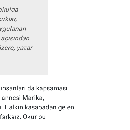
 okulda
uklar,
 uygulanan
 açısından
zere, yazar
i insanları da kapsaması
n annesi Marika,
ı. Halkın kasabadan gelen
farksız. Okur bu