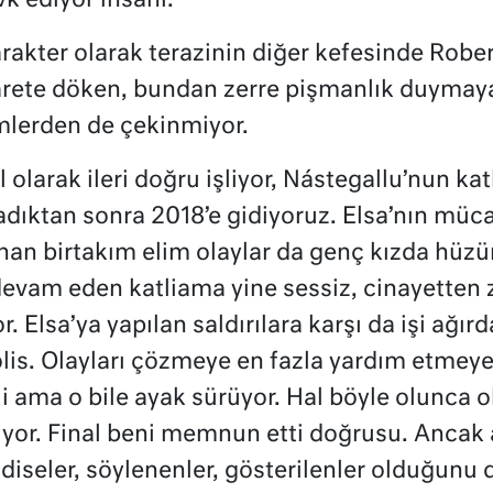
k ediyor insanı.
karakter olarak terazinin diğer kefesinde Robe
ticarete döken, bundan zerre pişmanlık duymay
mlerden de çekinmiyor.
larak ileri doğru işliyor, Nástegallu’nun ka
adıktan sonra 2018’e gidiyoruz. Elsa’nın müc
nan birtakım elim olaylar da genç kızda hüzü
evam eden katliama yine sessiz, cinayetten zi
Elsa’ya yapılan saldırılara karşı da işi ağırd
lis. Olayları çözmeye en fazla yardım etmey
 ama o bile ayak sürüyor. Hal böyle olunca 
yor. Final beni memnun etti doğrusu. Ancak a
iseler, söylenenler, gösterilenler olduğun