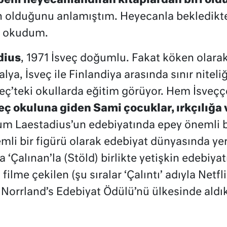
eni heyecanlandıran kitaplardan biri oldu
 olduğunu anlamıştım. Heyecanla bekledikten
k okudum.
dius
, 1971 İsveç doğumlu. Fakat köken olara
lya, İsveç ile Finlandiya arasında sınır niteli
veç’teki okullarda eğitim görüyor. Hem İsve
eç okuluna giden Sami çocuklar, ırkçılığa 
m Laestadius’un edebiyatında epey önemli bi
mli bir figürü olarak edebiyat dünyasında yer a
 ‘Çalınan’la (Stöld) birlikte yetişkin edebiyatın
filme çekilen (şu sıralar ‘Çalıntı’ adıyla Netf
 Norrland’s Edebiyat Ödülü’nü ülkesinde aldık