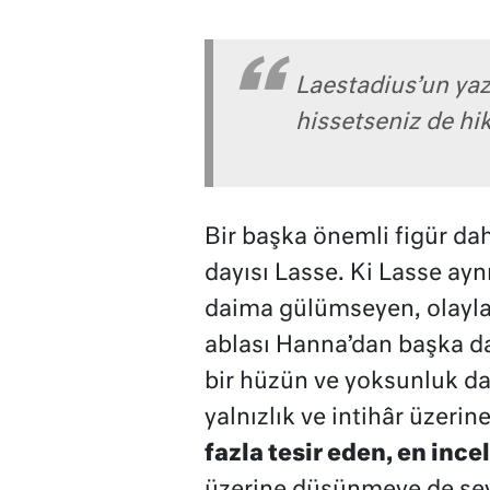
Laestadius’un yaz
hissetseniz de h
Bir başka önemli figür dah
dayısı Lasse. Ki Lasse ayn
daima gülümseyen, olaylar
ablası Hanna’dan başka d
bir hüzün ve yoksunluk d
yalnızlık ve intihâr üzer
fazla tesir eden, en incel