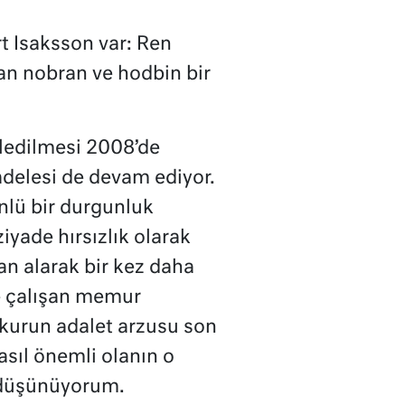
rt Isaksson var: Ren
an nobran ve hodbin bir
tledilmesi 2008’de
adelesi de devam ediyor.
nlü bir durgunluk
yade hırsızlık olarak
an alarak bir kez daha
e çalışan memur
okurun adalet arzusu son
sıl önemli olanın o
u düşünüyorum.