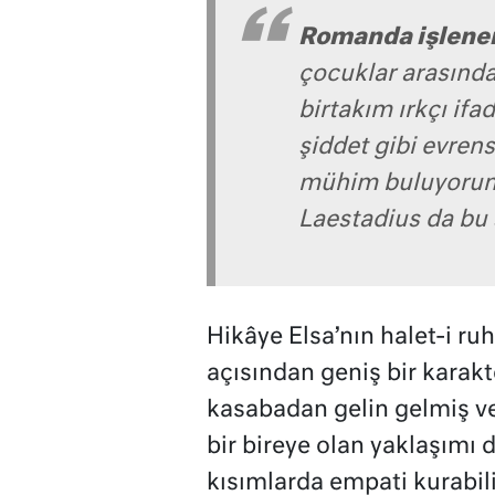
Romanda işlenen 
çocuklar arasında 
birtakım ırkçı ifa
şiddet gibi evren
mühim buluyorum b
Laestadius da bu 
Hikâye Elsa’nın halet-i ru
açısından geniş bir karak
kasabadan gelin gelmiş ve
bir bireye olan yaklaşımı
kısımlarda empati kurabili