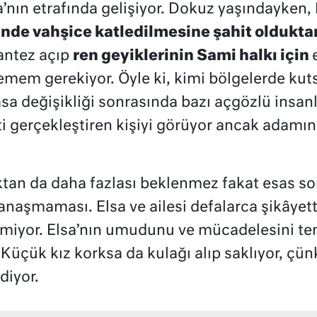
nın etrafında gelişiyor. Dokuz yaşındayken, 
ünde vahşice katledilmesine şahit oldukta
antez açıp
ren geyiklerinin Sami halkı için
em gerekiyor. Öyle ki, kimi bölgelerde kutsal
sa değişikliği sonrasında bazı açgözlü insan
eti gerçekleştiren kişiyi görüyor ancak adamı
tan da daha fazlası beklenmez fakat esas so
 yanaşmaması. Elsa ve ailesi defalarca şikây
ilmiyor. Elsa’nın umudunu ve mücadelesini t
 Küçük kız korksa da kulağı alıp saklıyor, çü
diyor.