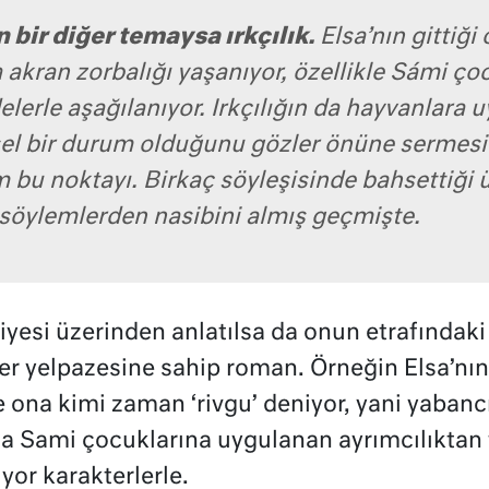
bir diğer temaysa ırkçılık.
Elsa’nın gittiği
akran zorbalığı yaşanıyor, özellikle Sámi çoc
delerle aşağılanıyor. Irkçılığın da hayvanlara
sel bir durum olduğunu gözler önüne sermesi
u noktayı. Birkaç söyleşisinde bahsettiği ü
söylemlerden nasibini almış geçmişte.
hiyesi üzerinden anlatılsa da onun etrafındak
ter yelpazesine sahip roman. Örneğin Elsa’nı
 ona kimi zaman ‘rivgu’ deniyor, yani yabanc
 da Sami çocuklarına uygulanan ayrımcılıktan 
yor karakterlerle.