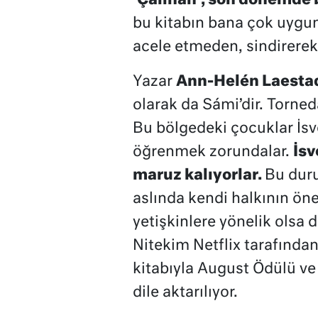
‘Çalınan’, son dönemde b
bu kitabın bana çok uygun
acele etmeden, sindirere
Yazar
Ann-Helén Laesta
olarak da Sámi’dir. Torneda
Bu bölgedeki çocuklar İs
öğrenmek zorundalar.
İsv
maruz kalıyorlar.
Bu duru
aslında kendi halkının öne
yetişkinlere yönelik olsa da
Nitekim Netflix tarafından 
kitabıyla August Ödülü ve
dile aktarılıyor.