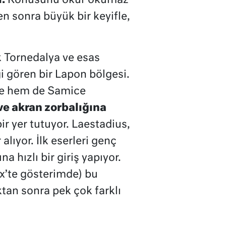
.
Konusunu okur okumaz
 sonra büyük bir keyifle,
k Tornedalya ve esas
ği gören bir Lapon bölgesi.
ççe hem de Samice
ve akran zorbalığına
r yer tutuyor. Laestadius,
lıyor. İlk eserleri genç
a hızlı bir giriş yapıyor.
lix’te gösterimde) bu
tan sonra pek çok farklı