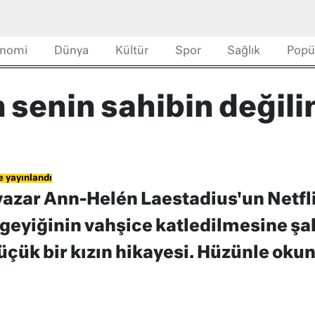
nomi
Dünya
Kültür
Spor
Sağlık
Popü
 senin sahibin değili
e yayınlandı
yazar Ann-Helén Laestadius'un Netflix
 geyiğinin vahşice katledilmesine şa
çük bir kızın hikayesi. Hüzünle okun