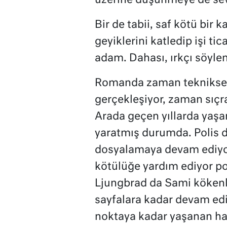
üzerine düşünmeye de sev
Bir de tabii, saf kötü bir 
geyiklerini katledip işi 
adam. Dahası, ırkçı söyle
Romanda zaman tekniksel o
gerçekleşiyor, zaman sıçr
Arada geçen yıllarda yaşa
yaratmış durumda. Polis d
dosyalamaya devam ediyor. 
kötülüğe yardım ediyor po
Ljungbrad da Sami kökenli
sayfalara kadar devam edi
noktaya kadar yaşanan had