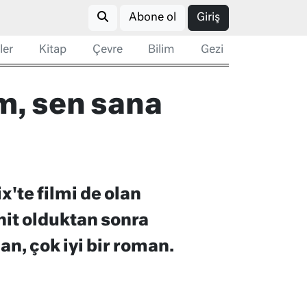
Abone ol
Giriş
ler
Kitap
Çevre
Bilim
Gezi
m, sen sana
'te filmi de olan
hit olduktan sonra
an, çok iyi bir roman.