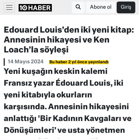
Abone ol
Giriş
Edouard Louis’den iki yeni kitap:
Annesinin hikayesi ve Ken
Loach’la söyleşi
14 Mayıs 2024
Bu haber 2 yıl önce yayınlandı
Yeni kuşağın keskin kalemi
Fransız yazar Édouard Louis, iki
yeni kitabıyla okurların
karşısında. Annesinin hikayesini
anlattığı 'Bir Kadının Kavgaları ve
Dönüşümleri’ ve usta yönetmen