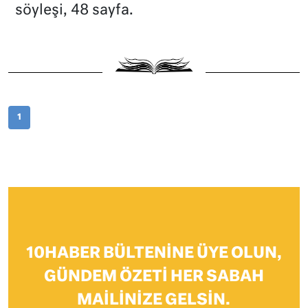
söyleşi, 48 sayfa.
1
10HABER BÜLTENINE ÜYE OLUN,
GÜNDEM ÖZETI HER SABAH
MAILINIZE GELSIN.