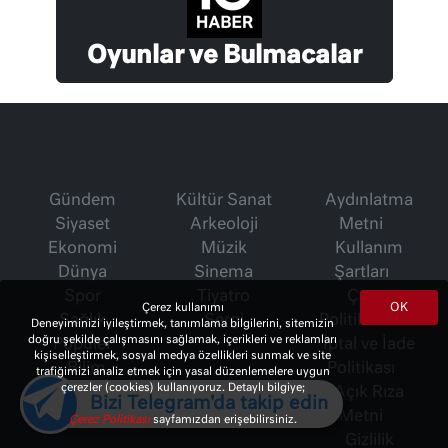
Oyunlar ve Bulmacalar
Gündem
Kültür Sanat
Aydınlatma
Siyaset
Arkeoloji
Metni
Ekonomi
Müzik
Kullanım
Dünya
Sinema
Şartları
Spor
Tiyatro
Çerez
OK
Çerez kullanımı
Sağlık
Sergi
Politikamız
Deneyiminizi iyileştirmek, tanımlama bilgilerini, sitemizin
doğru şekilde çalışmasını sağlamak, içerikleri ve reklamları
Popüler
İptal ve İade
kişiselleştirmek, sosyal medya özellikleri sunmak ve site
Bilim
Politikası
trafiğimizi analiz etmek için yasal düzenlemelere uygun
çerezler (cookies) kullanıyoruz. Detaylı bilgiye;
Teknoloji
Açık Rıza
Bizi Telegram'da takip edin
Gezi
Metni
Çerez Politikası
sayfamızdan erişebilirsiniz.
Gizlilik