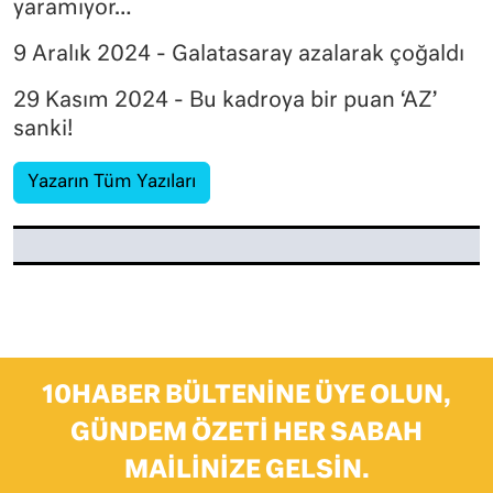
yaramıyor…
9 Aralık 2024 - Galatasaray azalarak çoğaldı
29 Kasım 2024 - Bu kadroya bir puan ‘AZ’
sanki!
Yazarın Tüm Yazıları
10HABER BÜLTENINE ÜYE OLUN,
GÜNDEM ÖZETI HER SABAH
MAILINIZE GELSIN.