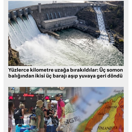
Yüzlerce kilometre uzağa bırakıldılar: Üç somon
balığından ikisi üç barajı aşıp yuvaya geri döndü