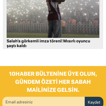
Salah’a görkemli imza töreni! Mısırlı oyuncu
şaştı kaldı
10HABER BÜLTENINE ÜYE OLUN,
GÜNDEM ÖZETI HER SABAH
MAILINIZE GELSIN.
Kaydet