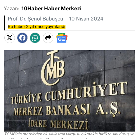
Yazan:
10Haber Haber Merkezi
Prof. Dr. Şenol Babuşcu
10 Nisan 2024
Bu haber 2 yıl önce yayınlandı
TCMB'nin metninden ek sıkılaşma vurgusu çıkmakla birlikte sıkı duruş ve