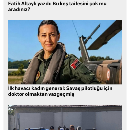
Fatih Altaylı yazdı: Bu keş taifesini çok mu
aradınız?
İlk havacı kadın general: Savaş pilotluğu için
doktor olmaktan vazgeçmiş