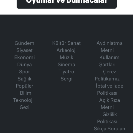
Oyunlar ve Bulmacalar
Gündem
Kültür Sanat
Aydınlatma
Siyaset
Arkeoloji
Metni
Ekonomi
Müzik
Kullanım
Dünya
Sinema
Şartları
Spor
Tiyatro
Çerez
Sağlık
Sergi
Politikamız
Popüler
İptal ve İade
Bilim
Politikası
Teknoloji
Açık Rıza
Gezi
Metni
Gizlilik
Politikası
Sıkça Sorulan