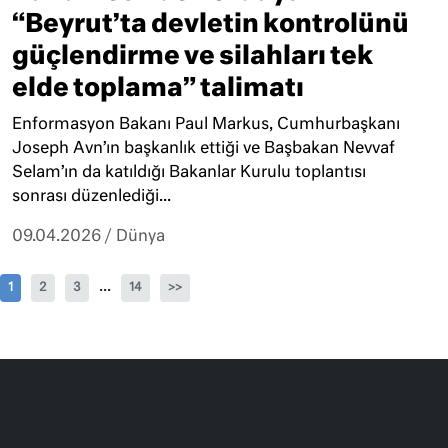
“Beyrut’ta devletin kontrolünü
güçlendirme ve silahları tek
elde toplama” talimatı
Enformasyon Bakanı Paul Markus, Cumhurbaşkanı
Joseph Avn’ın başkanlık ettiği ve Başbakan Nevvaf
Selam’ın da katıldığı Bakanlar Kurulu toplantısı
sonrası düzenlediği...
09.04.2026
/
Dünya
...
1
2
3
14
>>