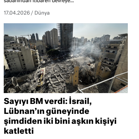
sabahından itibaren devreye...
17.04.2026
/
Dünya
Sayıyı BM verdi: İsrail,
Lübnan’ın güneyinde
şimdiden iki bini aşkın kişiyi
katletti