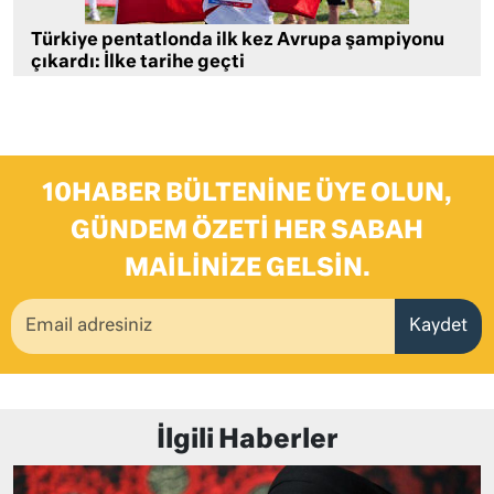
Türkiye pentatlonda ilk kez Avrupa şampiyonu
çıkardı: İlke tarihe geçti
10HABER BÜLTENINE ÜYE OLUN,
GÜNDEM ÖZETI HER SABAH
MAILINIZE GELSIN.
Kaydet
İlgili Haberler