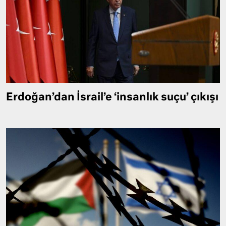
Erdoğan’dan İsrail’e ‘insanlık suçu’ çıkışı