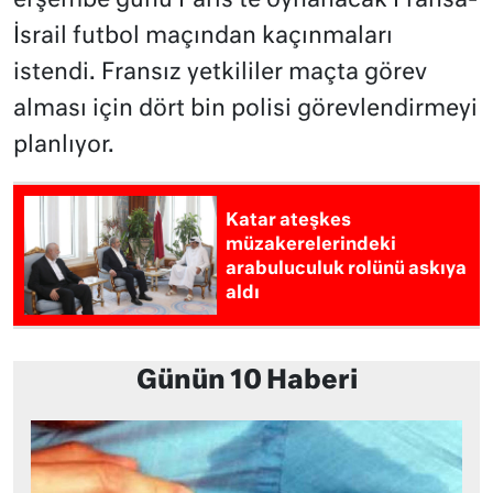
erşembe günü Paris’te oynanacak Fransa-
İsrail futbol maçından kaçınmaları
istendi. Fransız yetkililer maçta görev
alması için dört bin polisi görevlendirmeyi
planlıyor.
Katar ateşkes
müzakerelerindeki
arabuluculuk rolünü askıya
aldı
Günün 10 Haberi