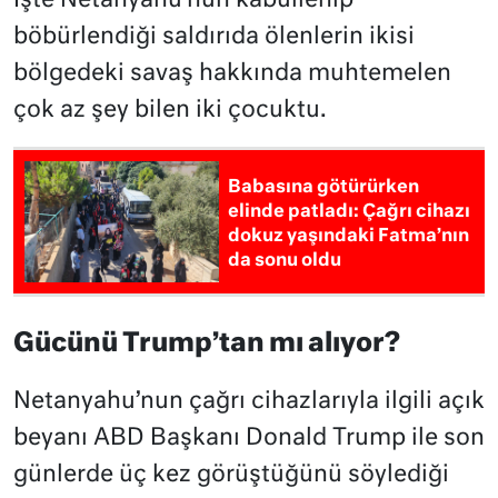
İşte Netanyahu’nun kabullenip
böbürlendiği saldırıda ölenlerin ikisi
bölgedeki savaş hakkında muhtemelen
çok az şey bilen iki çocuktu.
Babasına götürürken
elinde patladı: Çağrı cihazı
dokuz yaşındaki Fatma’nın
da sonu oldu
Gücünü Trump’tan mı alıyor?
Netanyahu’nun çağrı cihazlarıyla ilgili açık
beyanı ABD Başkanı Donald Trump ile son
günlerde üç kez görüştüğünü söylediği