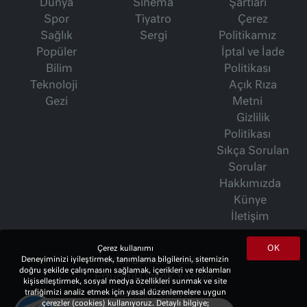
Dünya
Sinema
Şartları
Spor
Tiyatro
Çerez
Sağlık
Sergi
Politikamız
Popüler
İptal ve İade
Bilim
Politikası
Teknoloji
Açık Rıza
Gezi
Metni
Gizlilik
Politikası
Sıkça Sorulan
Sorular
Hakkımızda
Künye
İletişim
OK
Çerez kullanımı
Deneyiminizi iyileştirmek, tanımlama bilgilerini, sitemizin
İsmet Berkan Yazıları
doğru şekilde çalışmasını sağlamak, içerikleri ve reklamları
Ertuğrul Özkök Yazıları
kişiselleştirmek, sosyal medya özellikleri sunmak ve site
trafiğimizi analiz etmek için yasal düzenlemelere uygun
Haftalık Gazete
çerezler (cookies) kullanıyoruz. Detaylı bilgiye;