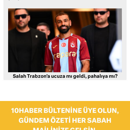
Salah Trabzon’a ucuza mı geldi, pahalıya mı?
10HABER BÜLTENINE ÜYE OLUN,
GÜNDEM ÖZETI HER SABAH