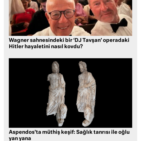
Wagner sahnesindeki bir ‘DJ Tavşan’ operadaki
Hitler hayaletini nasıl kovdu?
Aspendos’ta müthiş keşif: Sağlık tanrısı ile oğlu
yan yana