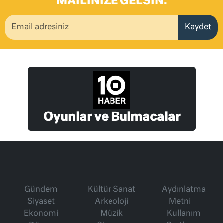
MAILINIZE GELSIN.
Kaydet
Oyunlar ve Bulmacalar
Gündem
Kültür Sanat
Aydınlatma
Siyaset
Arkeoloji
Metni
Ekonomi
Müzik
Kullanım