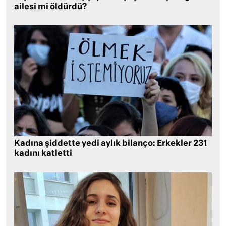
ailesi mi öldürdü?
Kadına şiddette yedi aylık bilanço: Erkekler 231
kadını katletti