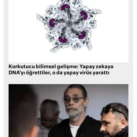
Korkutucu bilimsel gelişme: Yapay zekaya
DNA’yı öğrettiler, o da yapay virüs yarattı