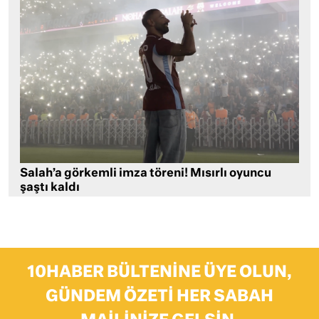
Salah’a görkemli imza töreni! Mısırlı oyuncu
şaştı kaldı
10HABER BÜLTENINE ÜYE OLUN,
GÜNDEM ÖZETI HER SABAH