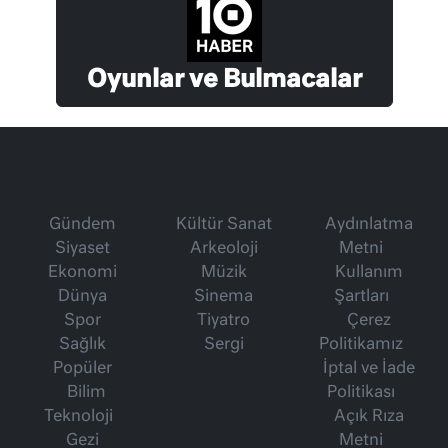
Oyunlar ve Bulmacalar
Gündem
Kültür Sanat
Aydınlatma
Siyaset
Arkeoloji
Metni
Ekonomi
Müzik
Kullanım
Dünya
Sinema
Şartları
Spor
Tiyatro
Çerez
Sağlık
Sergi
Politikamız
Popüler
İptal ve İade
Bilim
Politikası
Teknoloji
Açık Rıza
Gezi
Metni