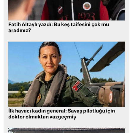
Fatih Altaylı yazdı: Bu keş taifesini çok mu
aradınız?
İlk havacı kadın general: Savaş pilotluğu için
doktor olmaktan vazgeçmiş