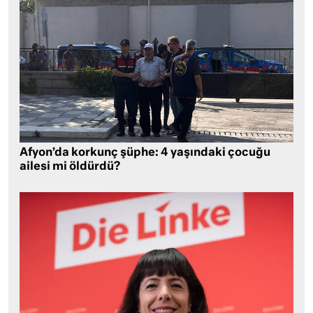
Afyon’da korkunç şüphe: 4 yaşındaki çocuğu
ailesi mi öldürdü?