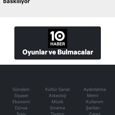
baskılıyor
Oyunlar ve Bulmacalar
Gündem
Kültür Sanat
Aydınlatma
Siyaset
Arkeoloji
Metni
Ekonomi
Müzik
Kullanım
Dünya
Sinema
Şartları
Spor
Tiyatro
Çerez