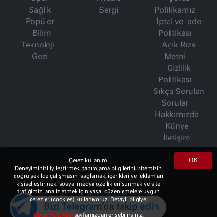
Sağlık
Sergi
Politikamız
Popüler
İptal ve İade
Bilim
Politikası
Teknoloji
Açık Rıza
Gezi
Metni
Gizlilik
Politikası
Sıkça Sorulan
Sorular
Hakkımızda
Künye
İletişim
OK
Çerez kullanımı
Deneyiminizi iyileştirmek, tanımlama bilgilerini, sitemizin
İsmet Berkan Yazıları
doğru şekilde çalışmasını sağlamak, içerikleri ve reklamları
Ertuğrul Özkök Yazıları
kişiselleştirmek, sosyal medya özellikleri sunmak ve site
trafiğimizi analiz etmek için yasal düzenlemelere uygun
Haftalık Gazete
çerezler (cookies) kullanıyoruz. Detaylı bilgiye;
Bizi Telegram'da takip edin
Çerez Politikası
sayfamızdan erişebilirsiniz.