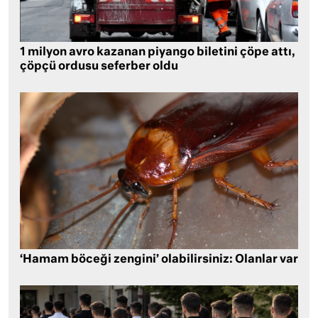
1 milyon avro kazanan piyango biletini çöpe attı,
çöpçü ordusu seferber oldu
‘Hamam böceği zengini’ olabilirsiniz: Olanlar var