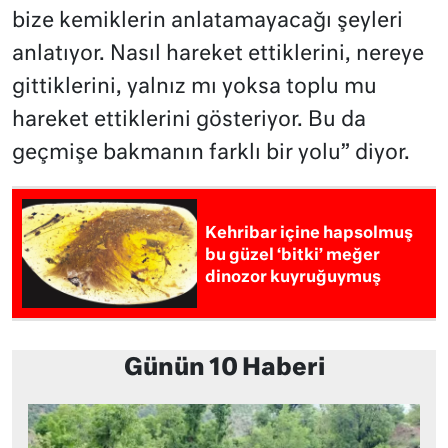
bize kemiklerin anlatamayacağı şeyleri
anlatıyor. Nasıl hareket ettiklerini, nereye
gittiklerini, yalnız mı yoksa toplu mu
hareket ettiklerini gösteriyor. Bu da
geçmişe bakmanın farklı bir yolu” diyor.
Kehribar içine hapsolmuş
bu güzel ‘bitki’ meğer
dinozor kuyruğuymuş
Günün 10 Haberi