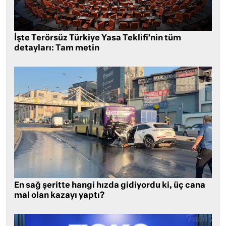
İşte Terörsüz Türkiye Yasa Teklifi’nin tüm
detayları: Tam metin
En sağ şeritte hangi hızda gidiyordu ki, üç cana
mal olan kazayı yaptı?