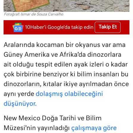
Fotoğraf: Ismar de Souza Carvalho
Takip Et
10Haber'i Google'da takip edin
Aralarında kocaman bir okyanus var ama
Güney Amerika ve Afrika’da dinozorlara
ait olduğu tespit edilen ayak izleri o kadar
çok birbirine benziyor ki bilim insanları bu
dinozorların, kıtalar ikiye ayrılmadan önce
aynı yerde
dolaşmış olabileceğini
düşünüyor.
New Mexico Doğa Tarihi ve Bilim
Müzesi’nin yayınladığı
çalışmaya göre