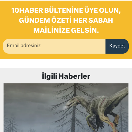
10HABER BÜLTENINE ÜYE OLUN,
GÜNDEM ÖZETI HER SABAH
MAILINIZE GELSIN.
Kaydet
İlgili Haberler