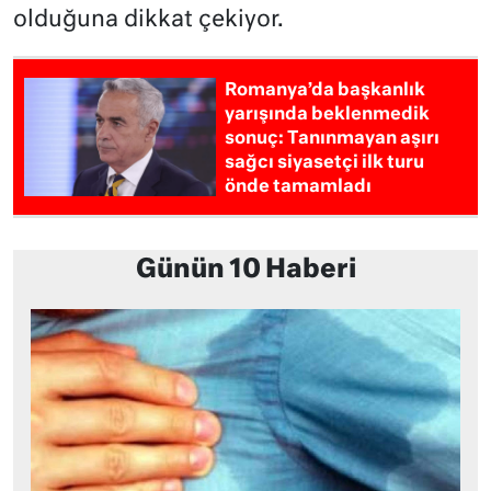
olduğuna dikkat çekiyor.
Romanya’da başkanlık
yarışında beklenmedik
sonuç: Tanınmayan aşırı
sağcı siyasetçi ilk turu
önde tamamladı
Günün 10 Haberi