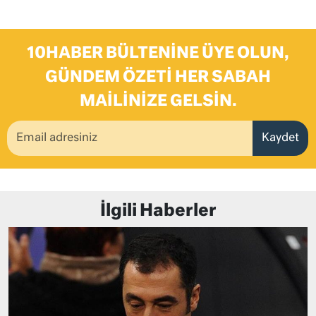
10HABER BÜLTENINE ÜYE OLUN,
GÜNDEM ÖZETI HER SABAH
MAILINIZE GELSIN.
Kaydet
İlgili Haberler