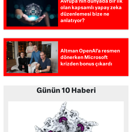
Avrupa’nın dünyada bir ilk
olan kapsamlı yapay zeka
düzenlemesi bize ne
anlatıyor?
Altman OpenAI’a resmen
dönerken Microsoft
krizden bonus çıkardı
Günün 10 Haberi