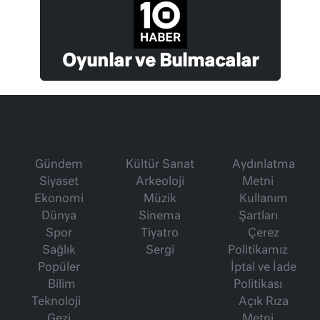
Oyunlar ve Bulmacalar
Gündem
Kültür Sanat
Aydınlatma
Siyaset
Arkeoloji
Metni
Ekonomi
Müzik
Kullanım
Dünya
Sinema
Şartları
Spor
Tiyatro
Çerez
Sağlık
Sergi
Politikamız
Popüler
İptal ve İade
Bilim
Politikası
Teknoloji
Açık Rıza
Gezi
Metni