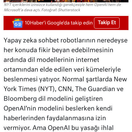
NYT içeriklerini izinsizce kullandığı gerekçesiyle hem OpenAI hem de
Microsoft'a dava açtı. Fotoğraf: Shutterstock
Takip Et
10Haber'i Google'da takip edin
Yapay zeka sohbet robotlarının neredeyse
her konuda fikir beyan edebilmesinin
ardında dil modellerinin internet
ortamından elde edilen veri kümeleriyle
beslenmesi yatıyor. Normal şartlarda New
York Times (NYT), CNN, The Guardian ve
Bloomberg dil modelini geliştiren
OpenAI’nin modelini beslerken kendi
haberlerinden faydalanmasına izin
vermiyor. Ama OpenAI bu yasağı ihlal