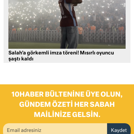
Salah’a görkemli imza töreni! Mısırlı oyuncu
şaştı kaldı
10HABER BÜLTENINE ÜYE OLUN,
GÜNDEM ÖZETI HER SABAH
MAILINIZE GELSIN.
Kaydet