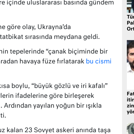
üre içinde uluslararası basında gündem
Tü
Pa
e göre olay, Ukrayna’da
Or
i tatbikat sırasında meydana geldi.
nin tepelerinde “çanak biçiminde bir
radan havaya füze fırlatarak
bu cismi
sa boylu, “büyük gözlü ve iri kafalı”
Fat
lerin ifadelerine göre birleşerek
iti
 Ardından yayılan yoğun bir ışıkla
zin
yö
ti.
 kalan 23 Sovyet askeri anında taşa