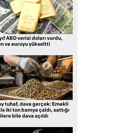
ıf ABD verisi doları vurdu,
ın ve euroyu yükseltti
ay tuhaf, dava gerçek: Emekli
is iki ton bamya çaldı, sattığı
ilere bile dava açıldı