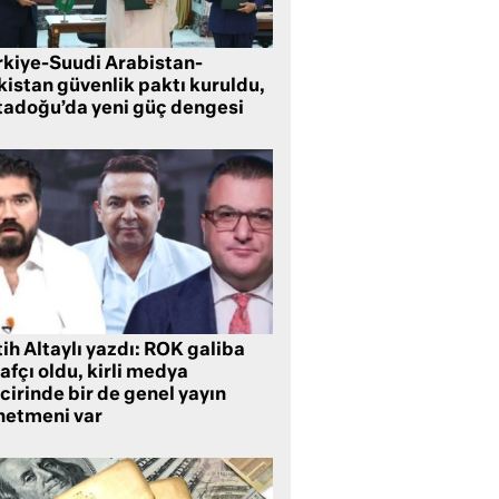
rkiye-Suudi Arabistan-
kistan güvenlik paktı kuruldu,
tadoğu’da yeni güç dengesi
ih Altaylı yazdı: ROK galiba
rafçı oldu, kirli medya
cirinde bir de genel yayın
netmeni var