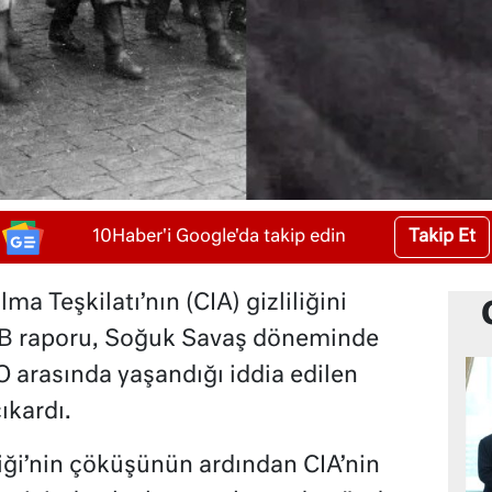
Takip Et
10Haber'i Google'da takip edin
 Teşkilatı’nın (CIA) gizliliğini
KGB raporu, Soğuk Savaş döneminde
FO arasında yaşandığı iddia edilen
ıkardı.
liği’nin çöküşünün ardından CIA’nin