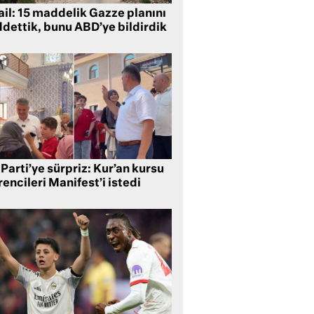
ail: 15 maddelik Gazze planını
ddettik, bunu ABD’ye bildirdik
Parti’ye sürpriz: Kur’an kursu
encileri Manifest’i istedi