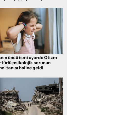
anın öncü ismi uyardı: Otizm
 türlü psikolojik sorunun
el tanısı haline geldi