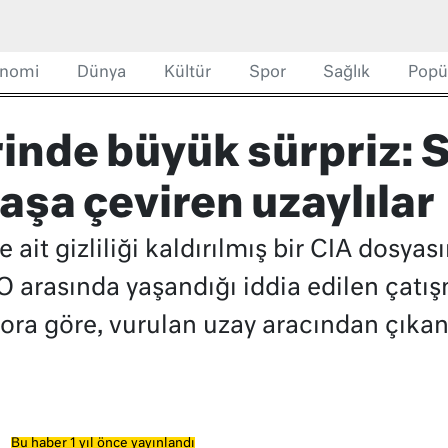
nomi
Dünya
Kültür
Spor
Sağlık
Popü
rinde büyük sürpriz: 
taşa çeviren uzaylılar
it gizliliği kaldırılmış bir CIA dosyas
O arasında yaşandığı iddia edilen çat
ora göre, vurulan uzay aracından çıkan 
Bu haber 1 yıl önce yayınlandı