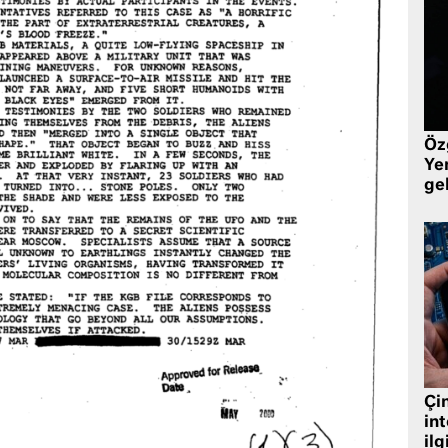
Öz
Yen
ge
Çin
in
ilg