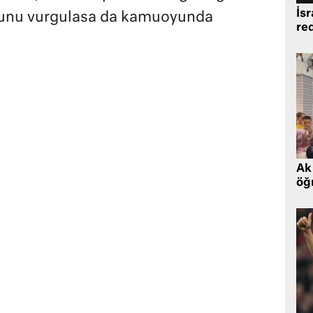
İsr
ğunu vurgulasa da kamuoyunda
re
Ak 
öğr