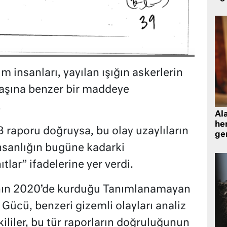
m insanları, yayılan ışığın askerlerin
çtaşına benzer bir maddeye
.
Al
her
B raporu doğruysa, bu olay uzaylıların
gen
nsanlığın bugüne kadarki
ıtlar” ifadelerine yer verdi.
nın 2020’de kurduğu Tanımlanamayan
Gücü, benzeri gizemli olayları analiz
ililer, bu tür raporların doğruluğunun