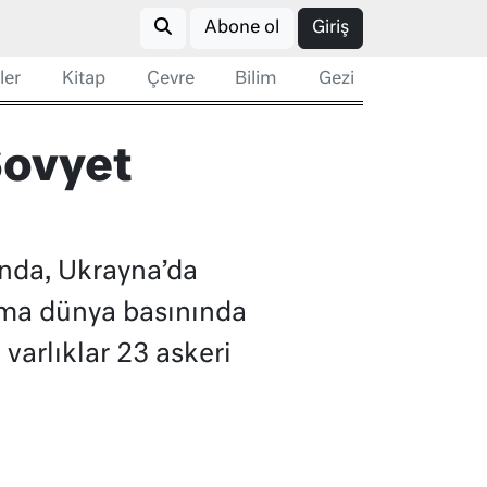
Abone ol
Giriş
ler
Kitap
Çevre
Bilim
Gezi
Sovyet
ında, Ukrayna’da
ışma dünya basınında
varlıklar 23 askeri