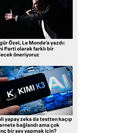
gür Özel, Le Monde’a yazdı:
i Parti olarak farklı bir
lecek öneriyoruz
li yapay zeka da testten kaçıp
ternete bağlandı ama çok
inç bir şey yapmak için?