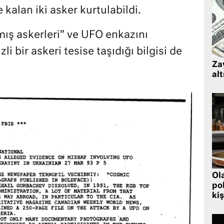
kalan iki asker kurtulabildi.
ış askerleri” ve UFO enkazını
i bir askeri tesise taşıdığı bilgisi de
Zay
alt
Ol
pol
kiş