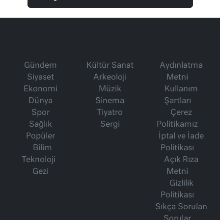
Gündem
Kültür Sanat
Aydınlatma
Siyaset
Arkeoloji
Metni
Ekonomi
Müzik
Kullanım
Dünya
Sinema
Şartları
Spor
Tiyatro
Çerez
Sağlık
Sergi
Politikamız
Popüler
İptal ve İade
Bilim
Politikası
Teknoloji
Açık Rıza
Gezi
Metni
Gizlilik
Politikası
Sıkça Sorulan
Sorular