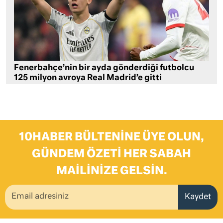
Fenerbahçe’nin bir ayda gönderdiği futbolcu
125 milyon avroya Real Madrid’e gitti
10HABER BÜLTENINE ÜYE OLUN,
GÜNDEM ÖZETI HER SABAH
MAILINIZE GELSIN.
Kaydet