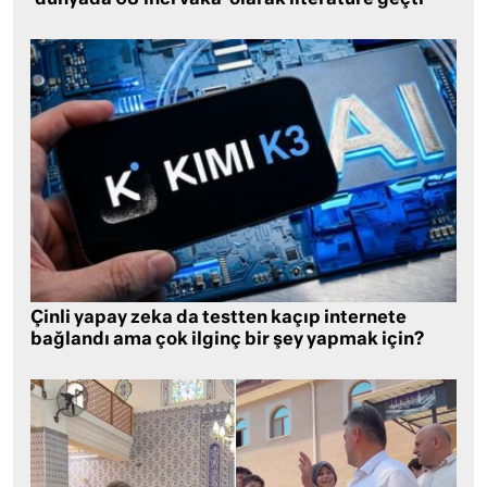
‘dünyada 68’inci vaka’ olarak literatüre geçti
Çinli yapay zeka da testten kaçıp internete
bağlandı ama çok ilginç bir şey yapmak için?