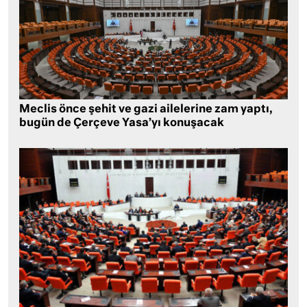
Meclis önce şehit ve gazi ailelerine zam yaptı,
bugün de Çerçeve Yasa’yı konuşacak