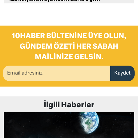
10HABER BÜLTENINE ÜYE OLUN,
GÜNDEM ÖZETI HER SABAH
MAILINIZE GELSIN.
Kaydet
İlgili Haberler