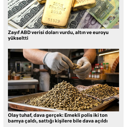
Zayıf ABD verisi doları vurdu, altın ve euroyu
yükseltti
Olay tuhaf, dava gerçek: Emekli polis iki ton
bamya çaldı, sattığı kişilere bile dava açıldı