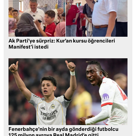
Ak Parti’ye sürpriz: Kur’an kursu öğrencileri
Manifest’i istedi
Fenerbahçe’nin bir ayda gönderdiği futbolcu
125 milyon avroya Real Madrid’e gitti