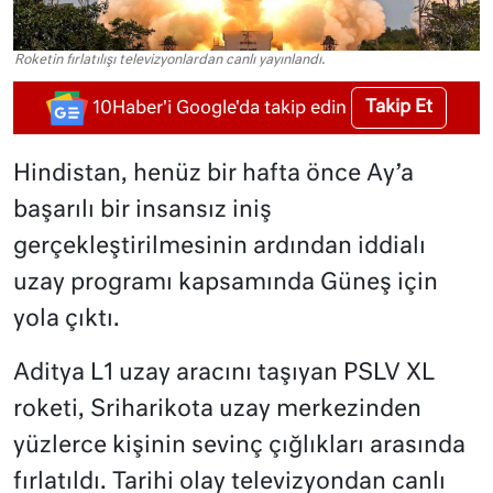
Roketin fırlatılışı televizyonlardan canlı yayınlandı.
Takip Et
10Haber'i Google'da takip edin
Hindistan, henüz bir hafta önce Ay’a
başarılı bir insansız iniş
gerçekleştirilmesinin ardından iddialı
uzay programı kapsamında Güneş için
yola çıktı.
Aditya L1 uzay aracını taşıyan PSLV XL
roketi, Sriharikota uzay merkezinden
yüzlerce kişinin sevinç çığlıkları arasında
fırlatıldı. Tarihi olay televizyondan canlı