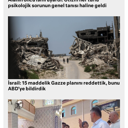
Alanın öncü ismi uyardı: Otizm her türlü
psikolojik sorunun genel tanısı haline geldi
İsrail: 15 maddelik Gazze planını reddettik, bunu
ABD’ye bildirdik