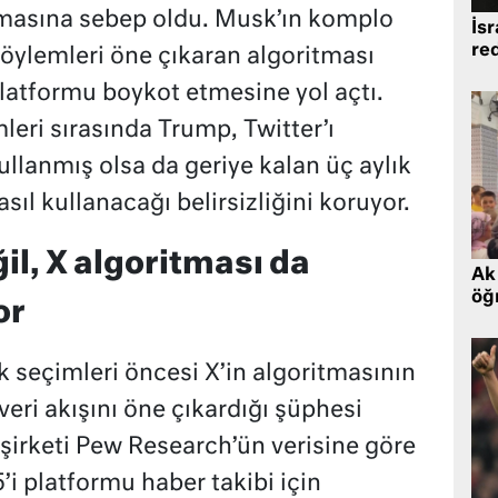
ılmasına sebep oldu. Musk’ın komplo
İsr
re
 söylemleri öne çıkaran algoritması
platformu boykot etmesine yol açtı.
eri sırasında Trump, Twitter’ı
llanmış olsa da geriye kalan üç aylık
ıl kullanacağı belirsizliğini koruyor.
il, X algoritması da
Ak 
öğr
or
 seçimleri öncesi X’in algoritmasının
eri akışını öne çıkardığı şüphesi
 şirketi Pew Research’ün verisine göre
’i platformu haber takibi için