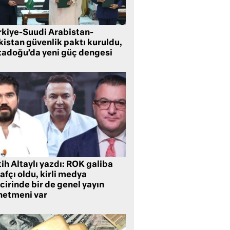
rkiye-Suudi Arabistan-
kistan güvenlik paktı kuruldu,
tadoğu’da yeni güç dengesi
ih Altaylı yazdı: ROK galiba
rafçı oldu, kirli medya
cirinde bir de genel yayın
netmeni var