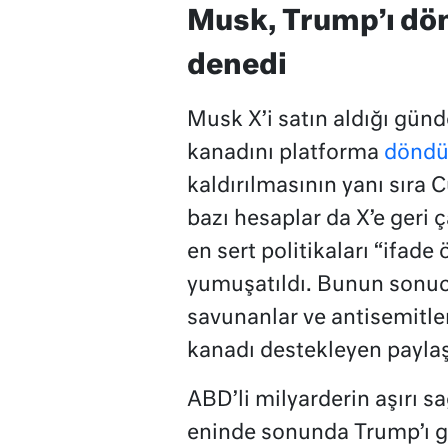
Musk, Trump’ı dön
denedi
Musk X’i satın aldığı gü
kanadını platforma
döndü
kaldırılmasının yanı sıra 
bazı hesaplar da X’e geri 
en sert politikaları “ifad
yumuşatıldı. Bunun sonucu
savunanlar ve antisemitl
kanadı destekleyen payla
ABD’li milyarderin aşırı 
eninde sonunda Trump’ı ge