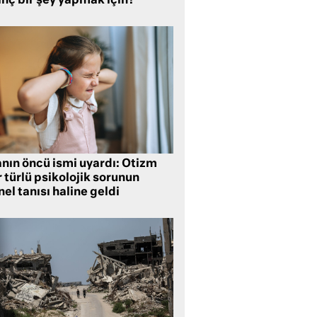
inç bir şey yapmak için?
anın öncü ismi uyardı: Otizm
 türlü psikolojik sorunun
el tanısı haline geldi