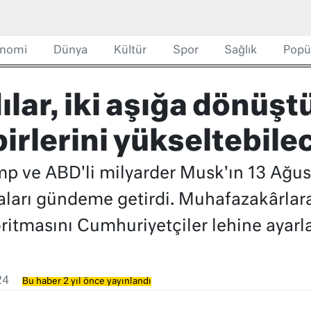
nomi
Dünya
Kültür
Spor
Sağlık
Popü
lar, iki aşığa dönüşt
irlerini yükseltebile
 ve ABD'li milyarder Musk'ın 13 Ağusto
aları gündeme getirdi. Muhafazakârlar
oritmasını Cumhuriyetçiler lehine ayarl
24
Bu haber 2 yıl önce yayınlandı