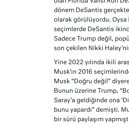
olan Florida Valisi Ron D
dönem DeSantis gerçekten 
olarak görülüyordu. Oysa 
seçimlerde DeSantis ikinci
Sadece Trump değil, popü
son çekilen Nikki Haley’ni
Yine 2022 yılında ikili ar
Musk’ın 2016 seçimlerind
Musk “Doğru değil” diyere
Bunun üzerine Trump, “Bozu
Saray’a geldiğinde ona ‘Di
bunu yapardı” demişti. Mu
bir sürü paylaşım yapmıştı