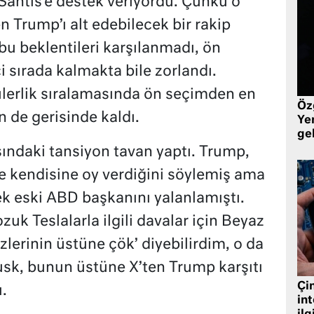
eSantis’e destek veriyordu. Çünkü o
Trump’ı alt edebilecek bir rakip
bu beklentileri karşılanmadı, ön
 sırada kalmakta bile zorlandı.
lerlik sıralamasında ön seçimden en
Öz
n de gerisinde kaldı.
Yen
ge
asındaki tansiyon tavan yaptı. Trump,
e kendisine oy verdiğini söylemiş ama
k eski ABD başkanını yalanlamıştı.
k Teslalarla ilgili davalar için Beyaz
zlerinin üstüne çök’ diyebilirdim, o da
sk, bunun üstüne X’ten Trump karşıtı
Çin
.
in