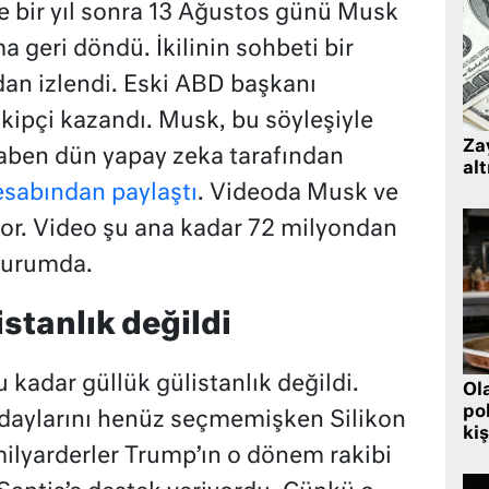
 bir yıl sonra 13 Ağustos günü Musk
ma geri döndü. İkilinin sohbeti bir
dan izlendi. Eski ABD başkanı
kipçi kazandı. Musk, bu söyleşiyle
Zay
cevaben dün yapay zeka tarafından
alt
esabından paylaştı
. Videoda Musk ve
or. Video şu ana kadar 72 milyondan
durumda.
istanlık değildi
kadar güllük gülistanlık değildi.
Ol
pol
daylarını henüz seçmemişken Silikon
kiş
milyarderler Trump’ın o dönem rakibi