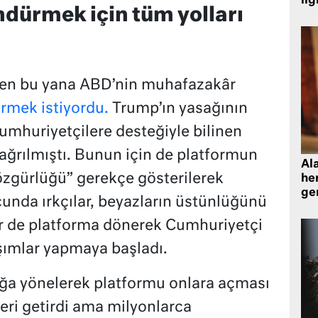
ilg
dürmek için tüm yolları
nden bu yana ABD’nin muhafazakâr
rmek istiyordu.
Trump’ın yasağının
Cumhuriyetçilere desteğiyle bilinen
çağrılmıştı. Bunun için de platformun
Al
e özgürlüğü” gerekçe gösterilerek
her
gen
nda ırkçılar, beyazların üstünlüğünü
er de platforma dönerek Cumhuriyetçi
şımlar yapmaya başladı.
sağa yönelerek platformu onlara açması
ri getirdi ama milyonlarca