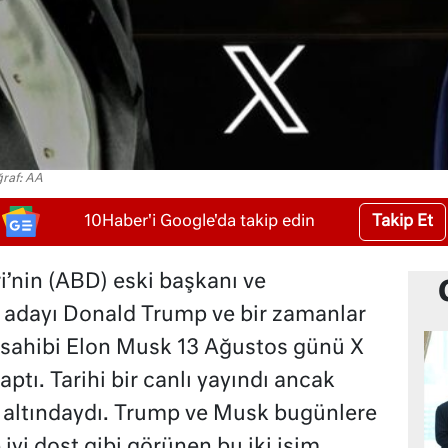
raf: AA
Takip Et
10Haber'i Google'da takip edin
i’nin (ABD) eski başkanı ve
 adayı Donald Trump ve bir zamanlar
in sahibi Elon Musk 13 Ağustos günü X
aptı. Tarihi bir canlı yayındı ancak
 altındaydı. Trump ve Musk bugünlere
iyi dost gibi görünen bu iki isim