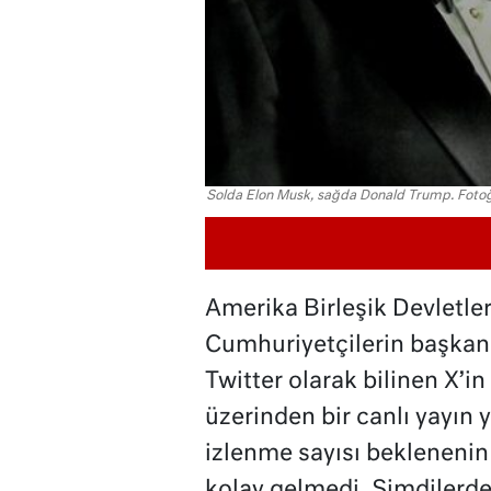
Solda Elon Musk, sağda Donald Trump. Fotoğ
Amerika Birleşik Devletler
Cumhuriyetçilerin başkan
Twitter olarak bilinen X’
üzerinden bir canlı yayın y
izlenme sayısı beklenenin
kolay gelmedi. Şimdilerde 