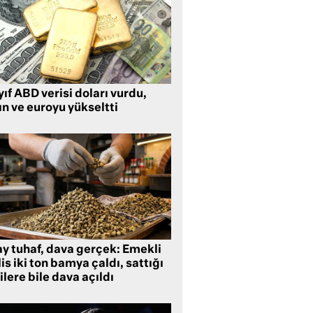
ıf ABD verisi doları vurdu,
ın ve euroyu yükseltti
ay tuhaf, dava gerçek: Emekli
is iki ton bamya çaldı, sattığı
ilere bile dava açıldı