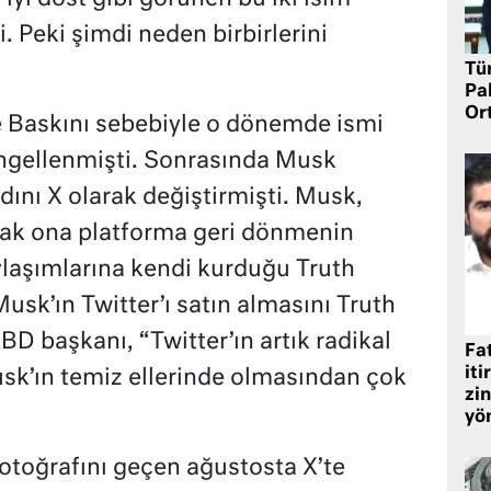
. Peki şimdi neden birbirlerini
Tü
Pa
Or
 Baskını sebebiyle o dönemde ismi
engellenmişti. Sonrasında Musk
dını X olarak değiştirmişti. Musk,
rak ona platforma geri dönmenin
laşımlarına kendi kurduğu Truth
usk’ın Twitter’ı satın almasını Truth
BD başkanı, “Twitter’ın artık radikal
Fat
iti
k’ın temiz ellerinde olmasından çok
zin
yö
fotoğrafını geçen ağustosta X’te