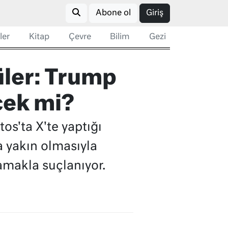
Abone ol
Giriş
ler
Kitap
Çevre
Bilim
Gezi
üler: Trump
cek mi?
s'ta X'te yaptığı
a yakın olmasıyla
amakla suçlanıyor.