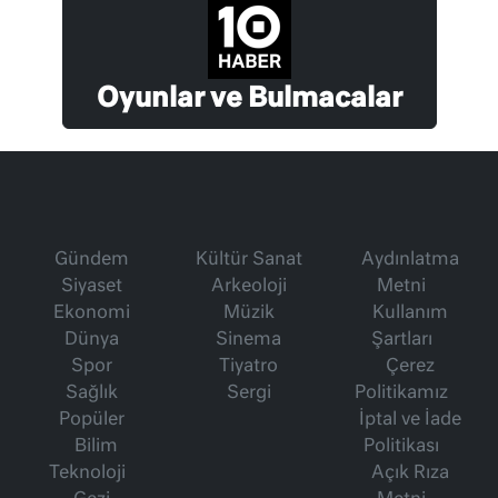
Oyunlar ve Bulmacalar
Gündem
Kültür Sanat
Aydınlatma
Siyaset
Arkeoloji
Metni
Ekonomi
Müzik
Kullanım
Dünya
Sinema
Şartları
Spor
Tiyatro
Çerez
Sağlık
Sergi
Politikamız
Popüler
İptal ve İade
Bilim
Politikası
Teknoloji
Açık Rıza