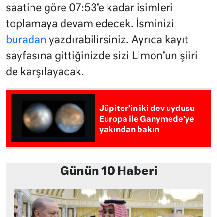
saatine göre 07:53’e kadar isimleri
toplamaya devam edecek. İsminizi
buradan
yazdırabilirsiniz. Ayrıca kayıt
sayfasına gittiğinizde sizi Limon’un şiiri
de karşılayacak.
Jüpiter’in iki dev uydusu
Europa ile Ganymede’ye
yakından bakın
Günün 10 Haberi