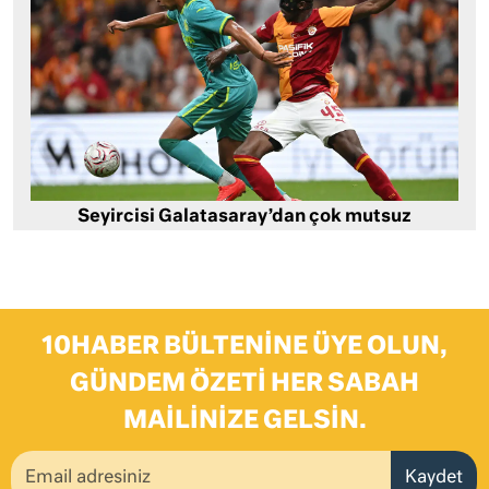
Seyircisi Galatasaray’dan çok mutsuz
10HABER BÜLTENINE ÜYE OLUN,
GÜNDEM ÖZETI HER SABAH
MAILINIZE GELSIN.
Kaydet