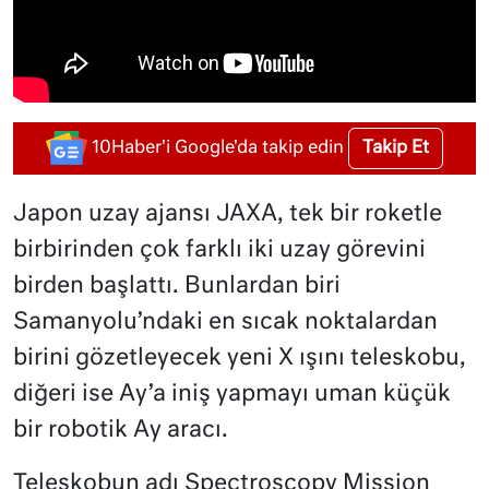
Takip Et
10Haber'i Google'da takip edin
Japon uzay ajansı JAXA, tek bir roketle
birbirinden çok farklı iki uzay görevini
birden başlattı. Bunlardan biri
Samanyolu’ndaki en sıcak noktalardan
birini gözetleyecek yeni X ışını teleskobu,
diğeri ise Ay’a iniş yapmayı uman küçük
bir robotik Ay aracı.
Teleskobun adı Spectroscopy Mission