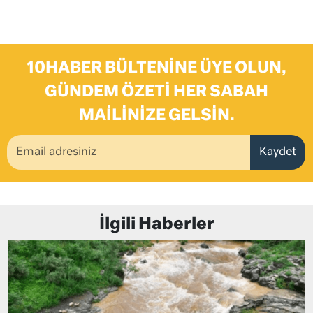
10HABER BÜLTENINE ÜYE OLUN,
GÜNDEM ÖZETI HER SABAH
MAILINIZE GELSIN.
Kaydet
İlgili Haberler