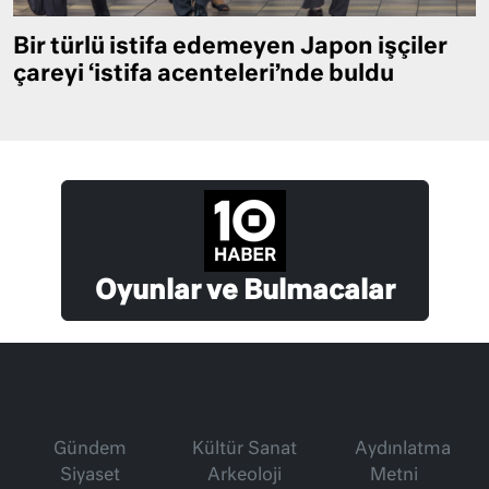
Bir türlü istifa edemeyen Japon işçiler
çareyi ‘istifa acenteleri’nde buldu
Oyunlar ve Bulmacalar
Gündem
Kültür Sanat
Aydınlatma
Siyaset
Arkeoloji
Metni