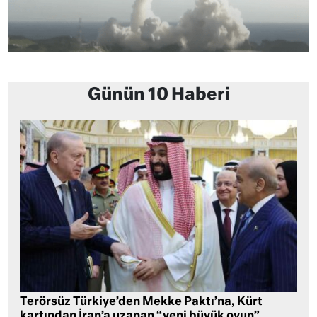
Günün 10 Haberi
Terörsüz Türkiye’den Mekke Paktı’na, Kürt
kartından İran’a uzanan “yeni büyük oyun”