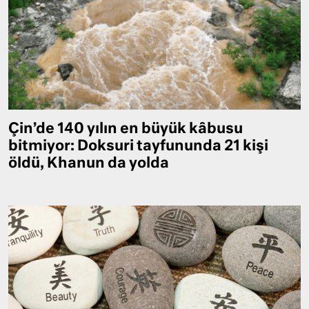
Çin’de 140 yılın en büyük kâbusu
bitmiyor: Doksuri tayfununda 21 kişi
öldü, Khanun da yolda