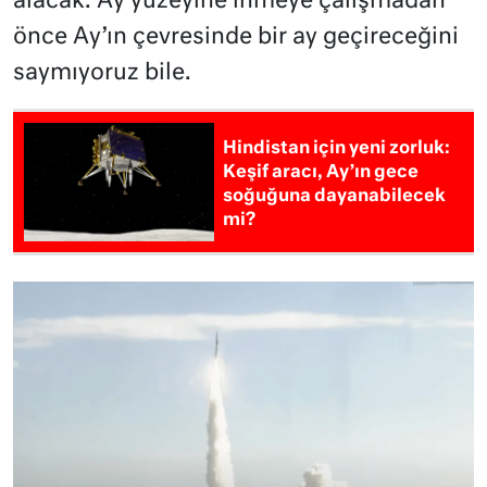
alacak. Ay yüzeyine inmeye çalışmadan
önce Ay’ın çevresinde bir ay geçireceğini
saymıyoruz bile.
Hindistan için yeni zorluk:
Keşif aracı, Ay’ın gece
soğuğuna dayanabilecek
mi?