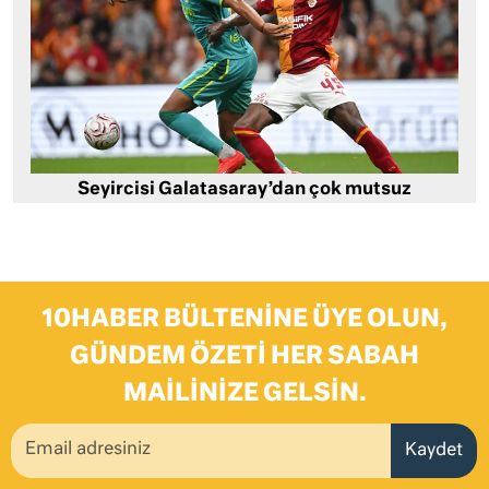
Seyircisi Galatasaray’dan çok mutsuz
10HABER BÜLTENINE ÜYE OLUN,
GÜNDEM ÖZETI HER SABAH
MAILINIZE GELSIN.
Kaydet