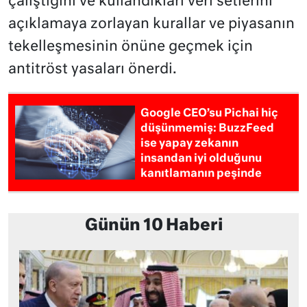
çalıştığını ve kullandıkları veri setlerini
açıklamaya zorlayan kurallar ve piyasanın
tekelleşmesinin önüne geçmek için
antitröst yasaları önerdi.
Google CEO’su Pichai hiç
düşünmemiş: BuzzFeed
ise yapay zekanın
insandan iyi olduğunu
kanıtlamanın peşinde
Günün 10 Haberi