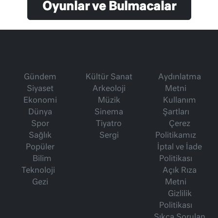
Oyunlar ve Bulmacalar
Gündem
Kültür Sanat
Aydınlatma
Siyaset
Arkeoloji
Metni
Ekonomi
Müzik
Kullanım
Dünya
Sinema
Şartları
Spor
Tiyatro
Çerez
Sağlık
Sergi
Politikamız
Popüler
İptal ve İade
Bilim
Politikası
Teknoloji
Açık Rıza
Gezi
Metni
Gizlilik
Politikası
Sıkça Sorulan