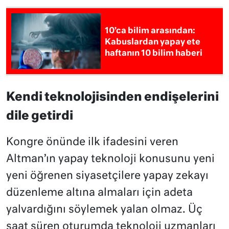
10’ca bilim arasından:
Kabuslardan yapay ete
haftanın 10 bilim haberi
Kendi teknolojisinden endişelerini
dile getirdi
Kongre önünde ilk ifadesini veren
Altman’ın yapay teknoloji konusunu yeni
yeni öğrenen siyasetçilere yapay zekayı
düzenleme altına almaları için adeta
yalvardığını söylemek yalan olmaz. Üç
saat süren oturumda teknoloji uzmanları