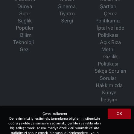
Dünya
Sinema
Şartları
Spor
Tiyatro
Çerez
Sağlık
Sergi
Politikamız
Popüler
İptal ve İade
Bilim
Politikası
Teknoloji
Açık Rıza
Gezi
Metni
Gizlilik
Politikası
Sıkça Sorulan
Sorular
Hakkımızda
Künye
İletişim
OK
Çerez kullanımı
Deneyiminizi iyileştirmek, tanımlama bilgilerini, sitemizin
İsmet Berkan Yazıları
doğru şekilde çalışmasını sağlamak, içerikleri ve reklamları
Ertuğrul Özkök Yazıları
kişiselleştirmek, sosyal medya özellikleri sunmak ve site
trafiğimizi analiz etmek için yasal düzenlemelere uygun
Haftalık Gazete