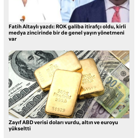
Fatih Altaylı yazdı: ROK galiba itirafçı oldu, kirli
medya zincirinde bir de genel yayın yönetmeni
var
Zayıf ABD verisi doları vurdu, altın ve euroyu
yükseltti