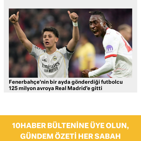
Fenerbahçe’nin bir ayda gönderdiği futbolcu
125 milyon avroya Real Madrid’e gitti
10HABER BÜLTENINE ÜYE OLUN,
GÜNDEM ÖZETI HER SABAH