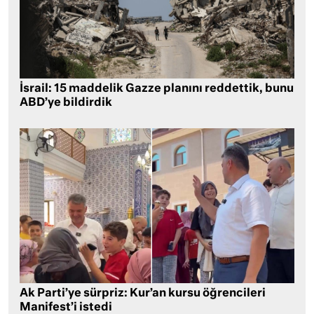
İsrail: 15 maddelik Gazze planını reddettik, bunu
ABD’ye bildirdik
Ak Parti’ye sürpriz: Kur’an kursu öğrencileri
Manifest’i istedi