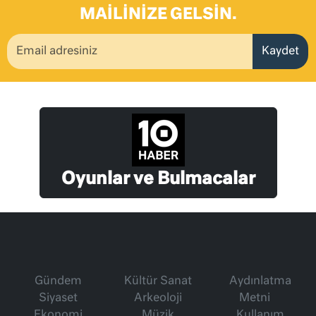
MAILINIZE GELSIN.
Kaydet
Oyunlar ve Bulmacalar
Gündem
Kültür Sanat
Aydınlatma
Siyaset
Arkeoloji
Metni
Ekonomi
Müzik
Kullanım