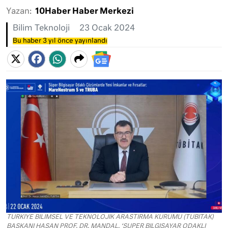
Yazan:
10Haber Haber Merkezi
Bilim Teknoloji
23 Ocak 2024
Bu haber 3 yıl önce yayınlandı
TURKIYE BILIMSEL VE TEKNOLOJIK ARASTIRMA KURUMU (TUBITAK)
BASKANI HASAN PROF. DR. MANDAL, ‘SUPER BILGISAYAR ODAKLI