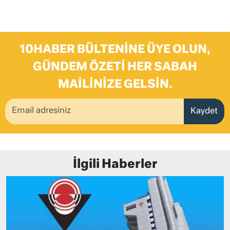
10HABER BÜLTENINE ÜYE OLUN,
GÜNDEM ÖZETI HER SABAH
MAILINIZE GELSIN.
Kaydet
İlgili Haberler