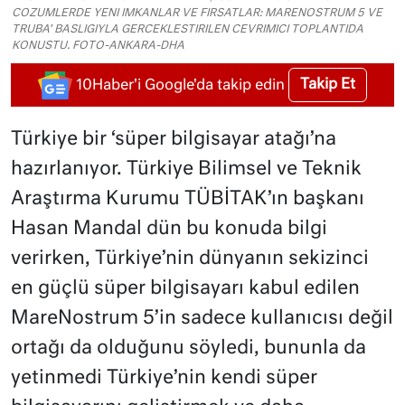
COZUMLERDE YENI IMKANLAR VE FIRSATLAR: MARENOSTRUM 5 VE
TRUBA’ BASLIGIYLA GERCEKLESTIRILEN CEVRIMICI TOPLANTIDA
KONUSTU. FOTO-ANKARA-DHA
Takip Et
10Haber'i Google'da takip edin
Türkiye bir ‘süper bilgisayar atağı’na
hazırlanıyor. Türkiye Bilimsel ve Teknik
Araştırma Kurumu TÜBİTAK’ın başkanı
Hasan Mandal dün bu konuda bilgi
verirken, Türkiye’nin dünyanın sekizinci
en güçlü süper bilgisayarı kabul edilen
MareNostrum 5’in sadece kullanıcısı değil
ortağı da olduğunu söyledi, bununla da
yetinmedi Türkiye’nin kendi süper