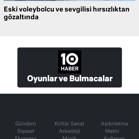
Eski voleybolcu ve sevgilisi hırsızlıktan
gözaltında
Oyunlar ve Bulmacalar
Gündem
Kültür Sanat
Aydınlatma
Siyaset
Arkeoloji
Metni
Ekonomi
Müzik
Kullanım