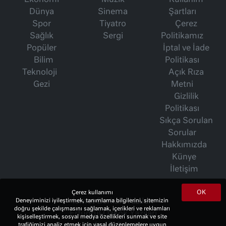
Dünya
Sinema
Şartları
Spor
Tiyatro
Çerez
Sağlık
Sergi
Politikamız
Popüler
İptal ve İade
Bilim
Politikası
Teknoloji
Açık Rıza
Gezi
Metni
Gizlilik
Politikası
Sıkça Sorulan
Sorular
Hakkımızda
Künye
İletişim
OK
Çerez kullanımı
İsmet Berkan Yazıları
Deneyiminizi iyileştirmek, tanımlama bilgilerini, sitemizin
doğru şekilde çalışmasını sağlamak, içerikleri ve reklamları
Ertuğrul Özkök Yazıları
kişiselleştirmek, sosyal medya özellikleri sunmak ve site
Haftalık Gazete
trafiğimizi analiz etmek için yasal düzenlemelere uygun