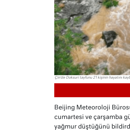
Çin'de Doksuri tayfunu 21 kişinin hayatını k
Beijing Meteoroloji Büros
cumartesi ve çarşamba gü
yağmur düştüğünü bildirdi