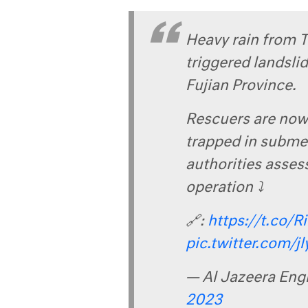
Heavy rain from 
triggered landsli
Fujian Province.
Rescuers are now 
trapped in subme
authorities asses
operation ⤵️
🔗:
https://t.co/
pic.twitter.com/j
— Al Jazeera Eng
2023