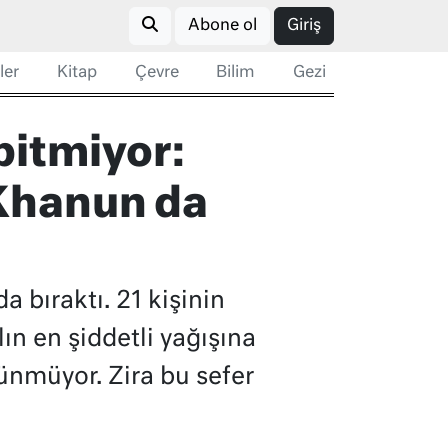
Abone ol
Giriş
ler
Kitap
Çevre
Bilim
Gezi
bitmiyor:
 Khanun da
a bıraktı. 21 kişinin
ın en şiddetli yağışına
ünmüyor. Zira bu sefer