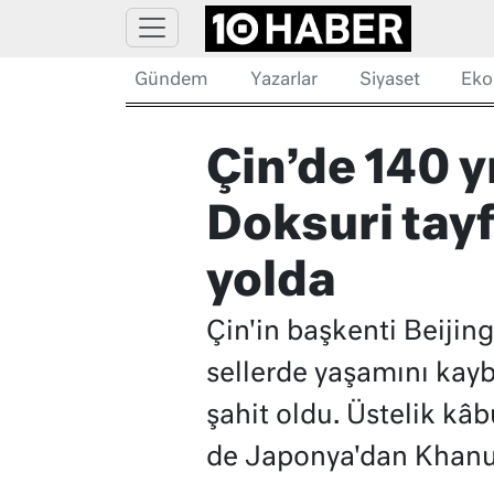
Gündem
Yazarlar
Siyaset
Eko
Çin’de 140 y
Doksuri tay
yolda
Çin'in başkenti Beijing
sellerde yaşamını kaybe
şahit oldu. Üstelik kâ
de Japonya'dan Khanun