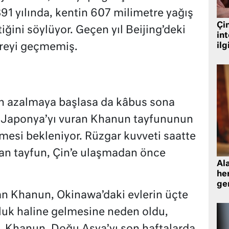
91 yılında, kentin 607 milimetre yağış
Çin
ğini söylüyor. Geçen yıl Beijing’deki
in
treyi geçmemiş.
ilg
an azalmaya başlasa da kâbus sona
ün Japonya’yı vuran Khanun tayfununun
emesi bekleniyor. Rüzgar kuvveti saatte
an tayfun, Çin’e ulaşmadan önce
Al
her
gen
an Khanun, Okinawa’daki evlerin üçte
uluk haline gelmesine neden oldu,