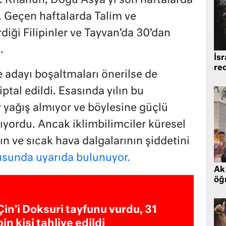
i. Khanun, Doğu Asya’yı son haftalarda
 Geçen haftalarda Talim ve
diği Filipinler ve Tayvan’da 30’dan
.
İsr
re
 adayı boşaltmaları önerilse de
ptal edildi. Esasında yılın bu
yağış almıyor ve böylesine güçlü
nıyordu. Ancak iklimbilimciler küresel
ın ve sıcak hava dalgalarının şiddetini
sunda uyarıda bulunuyor.
Ak 
öğr
Çin’i Doksuri tayfunu vurdu, 31
bin kişi tahliye edildi