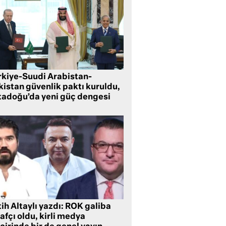
rkiye-Suudi Arabistan-
kistan güvenlik paktı kuruldu,
tadoğu’da yeni güç dengesi
ih Altaylı yazdı: ROK galiba
rafçı oldu, kirli medya