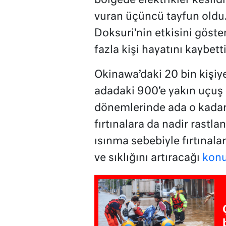
bölgede elektrikler kesild
vuran üçüncü tayfun oldu.
Doksuri’nin etkisini göster
fazla kişi hayatını kaybetti
Okinawa’daki 20 bin kişiye
adadaki 900’e yakın uçuş i
dönemlerinde ada o kadar 
fırtınalara da nadir rastla
ısınma sebebiyle fırtınalar
ve sıklığını artıracağı
konu