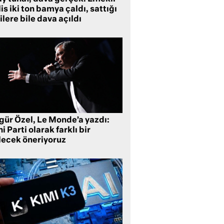
is iki ton bamya çaldı, sattığı
ilere bile dava açıldı
gür Özel, Le Monde’a yazdı:
i Parti olarak farklı bir
lecek öneriyoruz