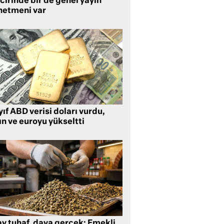
cirinde bir de genel yayın
netmeni var
ıf ABD verisi doları vurdu,
ın ve euroyu yükseltti
ay tuhaf, dava gerçek: Emekli