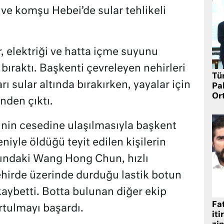
 ve komşu Hebei’de sular tehlikeli
, elektriği ve hatta içme suyunu
 bıraktı. Başkenti çevreleyen nehirleri
Tü
ı sular altında bırakırken, yayalar için
Pa
Or
nden çıktı.
inin cesedine ulaşılmasıyla başkent
niyle öldüğü teyit edilen kişilerin
aşındaki Wang Hong Chun, hızlı
hirde üzerinde durduğu lastik botun
kaybetti. Botta bulunan diğer ekip
Fat
tulmayı başardı.
iti