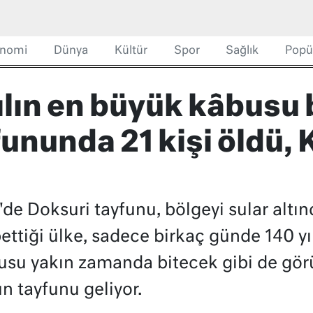
nomi
Dünya
Kültür
Spor
Sağlık
Popü
ılın en büyük kâbusu 
fununda 21 kişi öldü,
'de Doksuri tayfunu, bölgeyi sular altınd
ttiği ülke, sadece birkaç günde 140 yıl
busu yakın zamanda bitecek gibi de gör
 tayfunu geliyor.