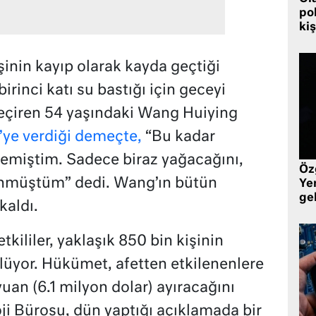
pol
kiş
inin kayıp olarak kayda geçtiği
 birinci katı su bastığı için geceyi
eçiren 54 yaşındaki Wang Huiying
’ye verdiği demeçte,
“Bu kadar
emiştim. Sadece biraz yağacağını,
Öz
ünmüştüm” dedi. Wang’ın bütün
Yen
ge
kaldı.
tkililer, yaklaşık 850 bin kişinin
öylüyor. Hükümet, afetten etkilenenlere
uan (6.1 milyon dolar) ayıracağını
ji Bürosu, dün yaptığı açıklamada bir