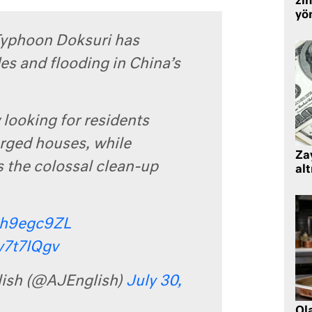
zin
yö
Typhoon Doksuri has
des and flooding in China’s
looking for residents
rged houses, while
Zay
s the colossal clean-up
alt
Rih9egc9ZL
ly7t7IQgv
lish (@AJEnglish)
July 30,
Ol