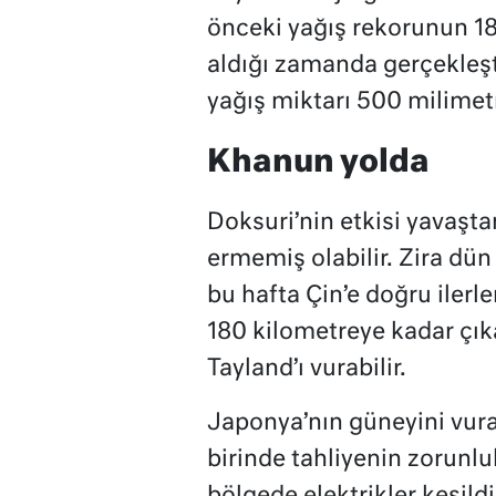
önceki yağış rekorunun 18
aldığı zamanda gerçekleşti
yağış miktarı 500 milime
Khanun yolda
Doksuri’nin etkisi yavaşt
ermemiş olabilir. Zira d
bu hafta Çin’e doğru ilerl
180 kilometreye kadar çık
Tayland’ı vurabilir.
Japonya’nın güneyini vur
birinde tahliyenin zorunl