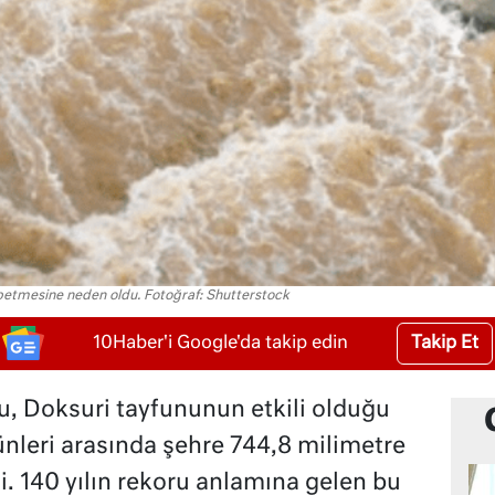
aybetmesine neden oldu. Fotoğraf: Shutterstock
Takip Et
10Haber'i Google'da takip edin
u, Doksuri tayfununun etkili olduğu
nleri arasında şehre 744,8 milimetre
. 140 yılın rekoru anlamına gelen bu