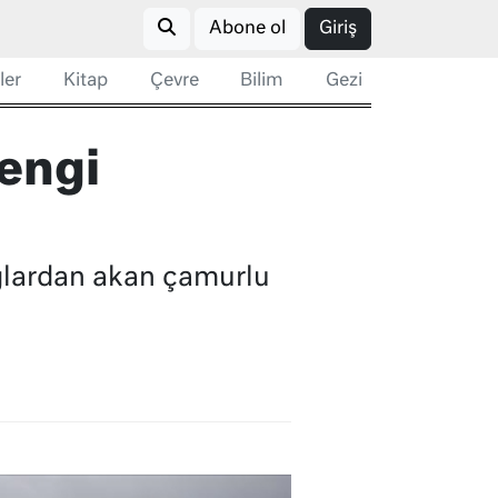
Abone ol
Giriş
ler
Kitap
Çevre
Bilim
Gezi
rengi
ağlardan akan çamurlu