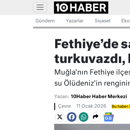
Gündem
Yazarlar
Siyaset
Eko
Fethiye’de s
turkuvazdı,
Muğla'nın Fethiye ilç
su Ölüdeniz'in rengini
Yazan:
10Haber Haber Merkezi
Çevre
11 Ocak 2026
Bu haber 7