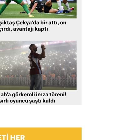
iktaş Çekya’da bir attı, on
ırdı, avantajı kaptı
lah’a görkemli imza töreni!
ırlı oyuncu şaştı kaldı
TI HER