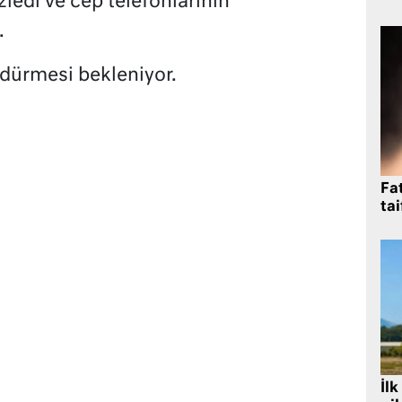
izledi ve cep telefonlarının
.
rdürmesi bekleniyor.
Fat
tai
İlk