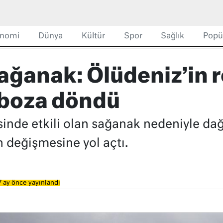
nomi
Dünya
Kültür
Spor
Sağlık
Popü
ağanak: Ölüdeniz’in 
 boza döndü
esinde etkili olan sağanak nedeniyle d
n değişmesine yol açtı.
 ay önce yayınlandı