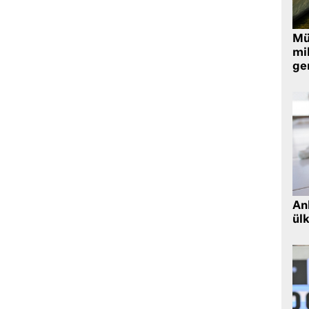
Müt
mi
ger
Ank
ül