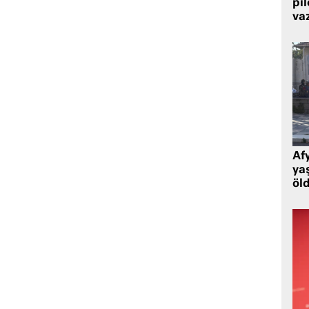
pi
va
Af
ya
öl