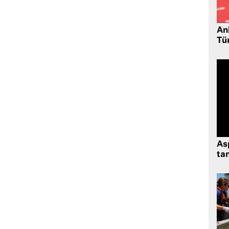
Ank
Tü
As
tan