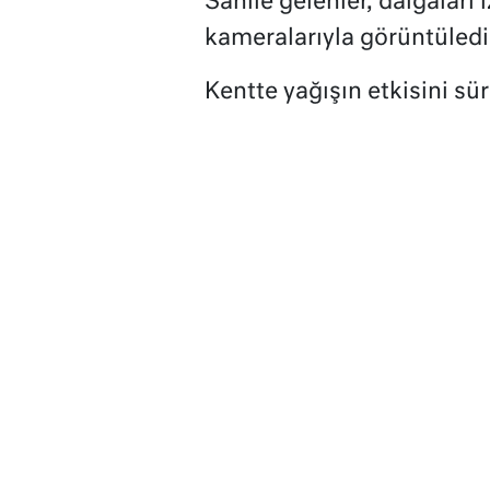
Sahile gelenler, dalgaları 
kameralarıyla görüntüledi
Kentte yağışın etkisini sü