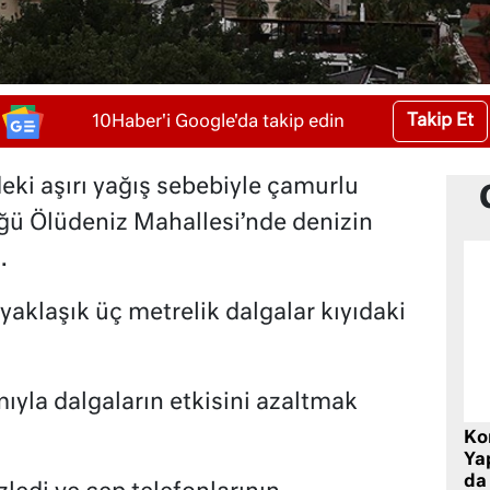
Takip Et
10Haber'i Google'da takip edin
eki aşırı yağış sebebiyle çamurlu
ü Ölüdeniz Mahallesi’nde denizin
.
yaklaşık üç metrelik dalgalar kıyıdaki
ıyla dalgaların etkisini azaltmak
Ko
Yap
da 