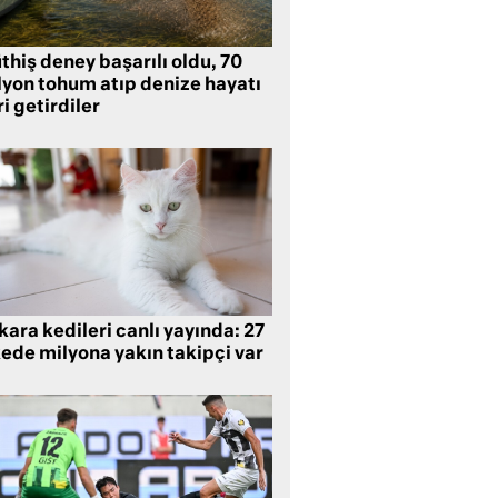
hiş deney başarılı oldu, 70
lyon tohum atıp denize hayatı
i getirdiler
ara kedileri canlı yayında: 27
kede milyona yakın takipçi var