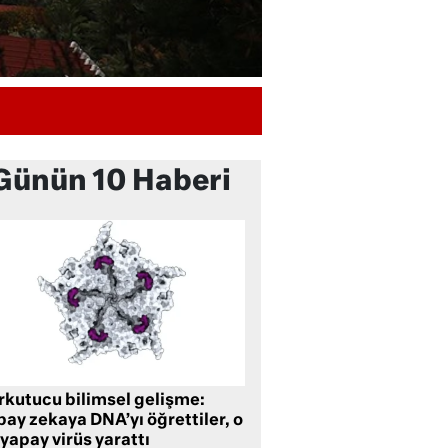
Günün 10 Haberi
rkutucu bilimsel gelişme:
ay zekaya DNA’yı öğrettiler, o
yapay virüs yarattı