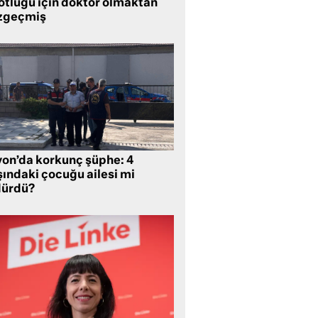
lotluğu için doktor olmaktan
zgeçmiş
yon’da korkunç şüphe: 4
şındaki çocuğu ailesi mi
dürdü?