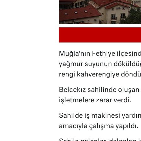
Muğla’nın Fethiye ilçesind
yağmur suyunun döküldüğ
rengi kahverengiye döndü
Belcekız sahilinde oluşan 
işletmelere zarar verdi.
Sahilde iş makinesi yardım
amacıyla çalışma yapıldı.