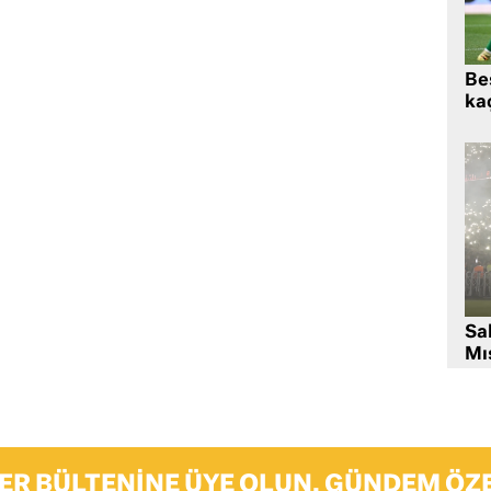
Beş
kaç
Sa
Mıs
ER BÜLTENINE ÜYE OLUN, GÜNDEM ÖZE