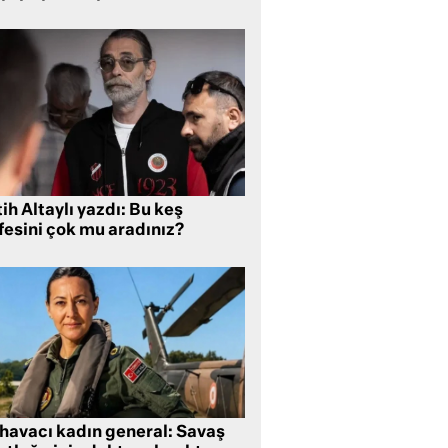
ih Altaylı yazdı: Bu keş
fesini çok mu aradınız?
 havacı kadın general: Savaş