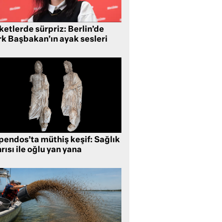
etlerde sürpriz: Berlin’de
rk Başbakan’ın ayak sesleri
pendos’ta müthiş keşif: Sağlık
rısı ile oğlu yan yana