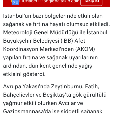
Takip Et
10Haber'i Google'da takip edin
İstanbul’un bazı bölgelerinde etkili olan
sağanak ve fırtına hayatı olumsuz etkiledi.
Meteoroloji Genel Müdürlüğü ile İstanbul
Büyükşehir Belediyesi (İBB) Afet
Koordinasyon Merkezi’nden (AKOM)
yapılan fırtına ve sağanak uyarılarının
ardından, dün kent genelinde yağış
etkisini gösterdi.
Avrupa Yakası’nda Zeytinburnu, Fatih,
Bahçelievler ve Beşiktaş’ta gök gürültülü
yağmur etkili olurken Avcılar ve
Gaziosmanpaşa’da ise şiddetli sağanak