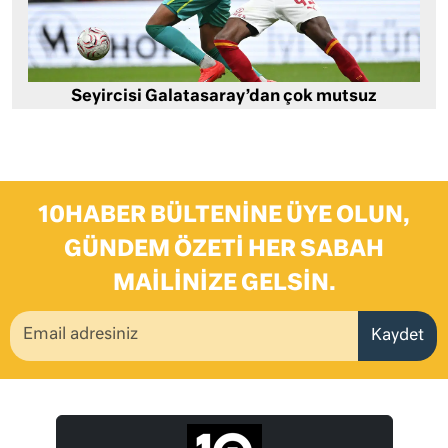
Seyircisi Galatasaray’dan çok mutsuz
10HABER BÜLTENINE ÜYE OLUN,
GÜNDEM ÖZETI HER SABAH
MAILINIZE GELSIN.
Kaydet