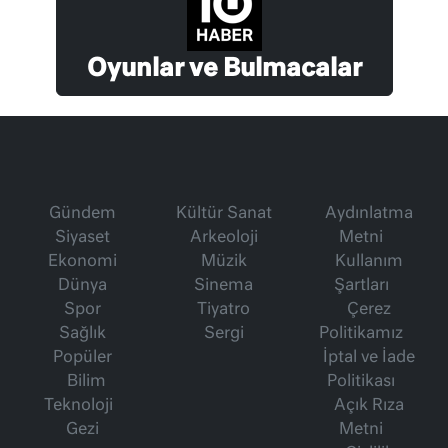
Oyunlar ve Bulmacalar
Gündem
Kültür Sanat
Aydınlatma
Siyaset
Arkeoloji
Metni
Ekonomi
Müzik
Kullanım
Dünya
Sinema
Şartları
Spor
Tiyatro
Çerez
Sağlık
Sergi
Politikamız
Popüler
İptal ve İade
Bilim
Politikası
Teknoloji
Açık Rıza
Gezi
Metni