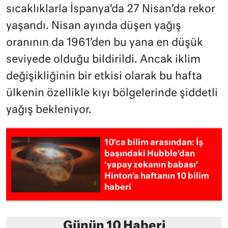
sıcaklıklarla İspanya’da 27 Nisan’da rekor
yaşandı. Nisan ayında düşen yağış
oranının da 1961’den bu yana en düşük
seviyede olduğu bildirildi. Ancak iklim
değişikliğinin bir etkisi olarak bu hafta
ülkenin özellikle kıyı bölgelerinde şiddetli
yağış bekleniyor.
10’ca bilim arasından: İş
başındaki Hubble’dan
‘yapay zekanın babası’
Hinton’a haftanın 10 bilim
haberi
Günün 10 Haberi