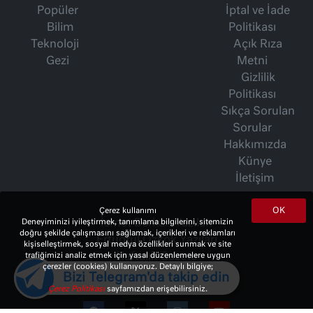
Popüler
İptal ve İade
Bilim
Politikası
Teknoloji
Açık Rıza
Gezi
Metni
Gizlilik
Politikası
Sıkça Sorulan
Sorular
Hakkımızda
Künye
İletişim
OK
Çerez kullanımı
İsmet Berkan Yazıları
Deneyiminizi iyileştirmek, tanımlama bilgilerini, sitemizin
doğru şekilde çalışmasını sağlamak, içerikleri ve reklamları
Ertuğrul Özkök Yazıları
kişiselleştirmek, sosyal medya özellikleri sunmak ve site
Haftalık Gazete
trafiğimizi analiz etmek için yasal düzenlemelere uygun
çerezler (cookies) kullanıyoruz. Detaylı bilgiye;
Bizi Telegram'da takip edin
Çerez Politikası
sayfamızdan erişebilirsiniz.