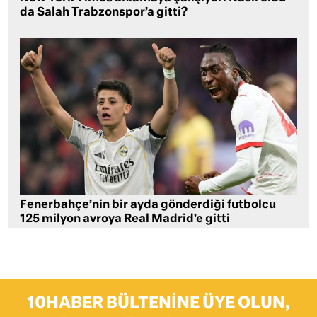
da Salah Trabzonspor’a gitti?
Fenerbahçe’nin bir ayda gönderdiği futbolcu
125 milyon avroya Real Madrid’e gitti
10HABER BÜLTENINE ÜYE OLUN,