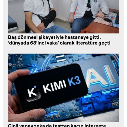
Baş dönmesi şikayetiyle hastaneye gitti,
‘dünyada 68’inci vaka’ olarak literatüre geçti
Çinli yapay zeka da testten kaçıp internete