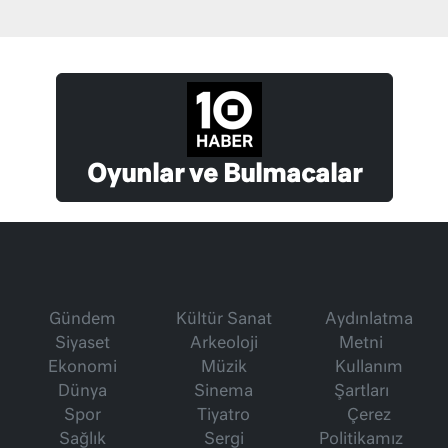
Oyunlar ve Bulmacalar
Gündem
Kültür Sanat
Aydınlatma
Siyaset
Arkeoloji
Metni
Ekonomi
Müzik
Kullanım
Dünya
Sinema
Şartları
Spor
Tiyatro
Çerez
Sağlık
Sergi
Politikamız