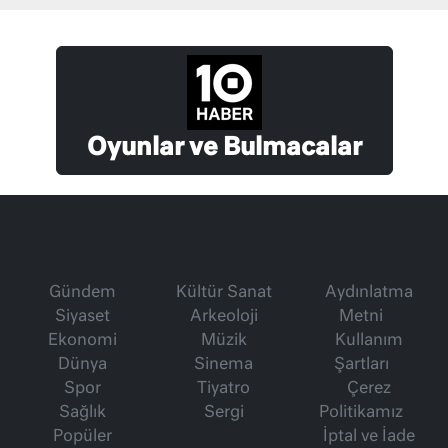
Oyunlar ve Bulmacalar
Gündem
Kültür Sanat
Aydınlatma
Siyaset
Arkeoloji
Metni
Ekonomi
Müzik
Kullanım
Dünya
Sinema
Şartları
Spor
Tiyatro
Çerez
Sağlık
Sergi
Politikamız
Popüler
İptal ve İade