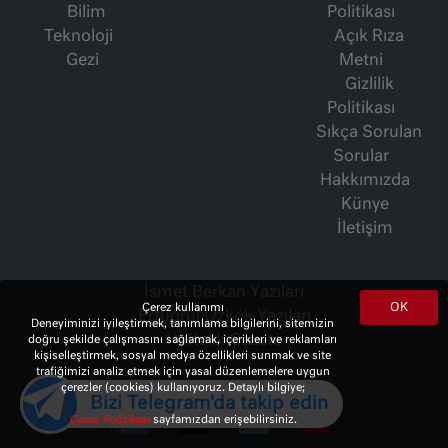
Bilim
Politikası
Teknoloji
Açık Rıza
Gezi
Metni
Gizlilik
Politikası
Sıkça Sorulan
Sorular
Hakkımızda
Künye
İletişim
İsmet Berkan Yazıları
OK
Çerez kullanımı
Ertuğrul Özkök Yazıları
Deneyiminizi iyileştirmek, tanımlama bilgilerini, sitemizin
Haftalık Gazete
doğru şekilde çalışmasını sağlamak, içerikleri ve reklamları
kişiselleştirmek, sosyal medya özellikleri sunmak ve site
trafiğimizi analiz etmek için yasal düzenlemelere uygun
çerezler (cookies) kullanıyoruz. Detaylı bilgiye;
Bizi Telegram'da takip edin
Çerez Politikası
sayfamızdan erişebilirsiniz.