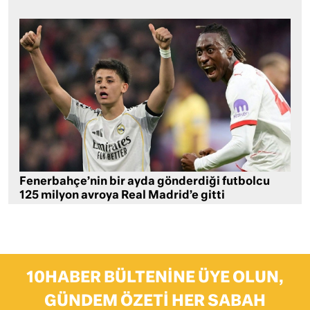
Fenerbahçe’nin bir ayda gönderdiği futbolcu
125 milyon avroya Real Madrid’e gitti
10HABER BÜLTENINE ÜYE OLUN,
GÜNDEM ÖZETI HER SABAH