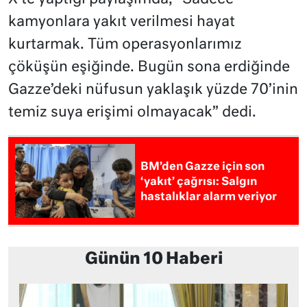
kamyonlara yakıt verilmesi hayat
kurtarmak. Tüm operasyonlarımız
çöküşün eşiğinde. Bugün sona erdiğinde
Gazze’deki nüfusun yaklaşık yüzde 70’inin
temiz suya erişimi olmayacak” dedi.
BM’den Gazze için son
‘yakıt’ çağrısı: Salgın
hastalıklar alarm veriyor
Günün 10 Haberi