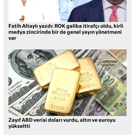
Fatih Altaylı yazdı: ROK galiba itirafçı oldu, kirli
medya zincirinde bir de genel yayın yönetmeni
var
Zayıf ABD verisi doları vurdu, altın ve euroyu
yükseltti