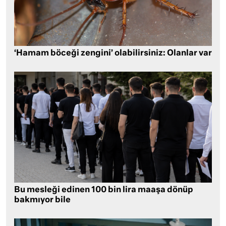
‘Hamam böceği zengini’ olabilirsiniz: Olanlar var
Bu mesleği edinen 100 bin lira maaşa dönüp
bakmıyor bile