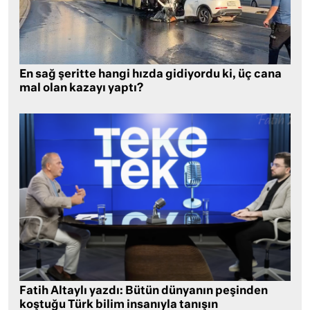
En sağ şeritte hangi hızda gidiyordu ki, üç cana
mal olan kazayı yaptı?
Fatih Altaylı yazdı: Bütün dünyanın peşinden
koştuğu Türk bilim insanıyla tanışın