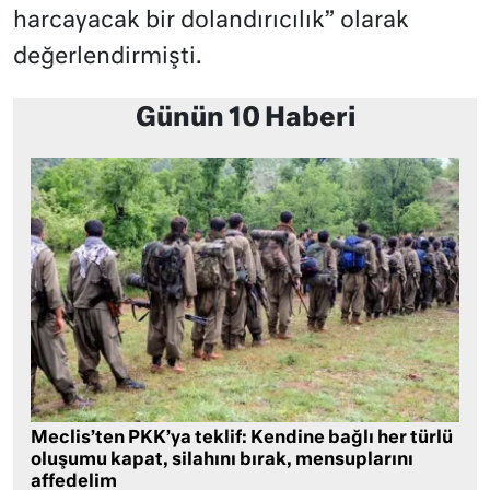
harcayacak bir dolandırıcılık” olarak
değerlendirmişti.
Günün 10 Haberi
Meclis’ten PKK’ya teklif: Kendine bağlı her türlü
oluşumu kapat, silahını bırak, mensuplarını
affedelim