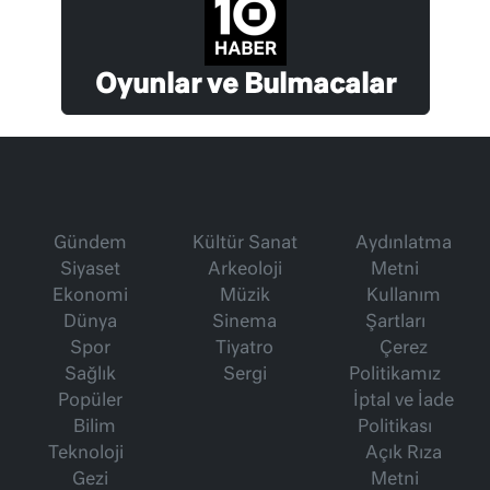
Oyunlar ve Bulmacalar
Gündem
Kültür Sanat
Aydınlatma
Siyaset
Arkeoloji
Metni
Ekonomi
Müzik
Kullanım
Dünya
Sinema
Şartları
Spor
Tiyatro
Çerez
Sağlık
Sergi
Politikamız
Popüler
İptal ve İade
Bilim
Politikası
Teknoloji
Açık Rıza
Gezi
Metni