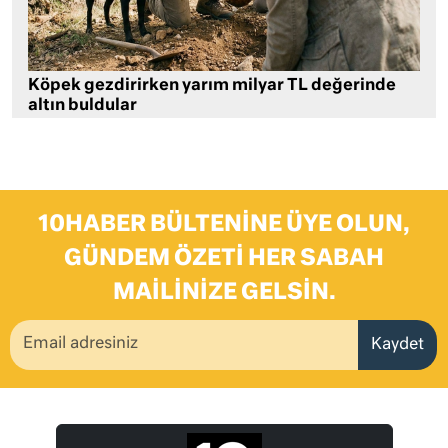
Köpek gezdirirken yarım milyar TL değerinde
altın buldular
10HABER BÜLTENINE ÜYE OLUN,
GÜNDEM ÖZETI HER SABAH
MAILINIZE GELSIN.
Kaydet