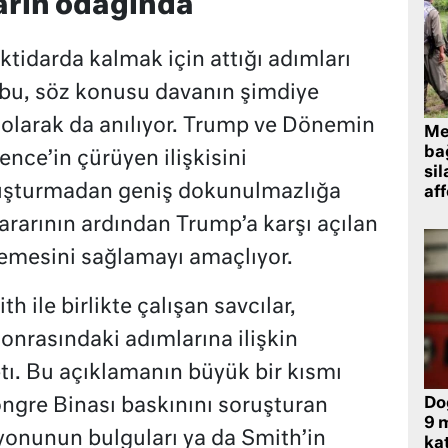
arın odağında
tidarda kalmak için attığı adımları
 bu, söz konusu davanın şimdiye
 olarak da anılıyor. Trump ve Dönemin
Me
bağ
nce’in çürüyen ilişkisini
sil
vuşturmadan geniş dokunulmazlığa
af
rarının ardından Trump’a karşı açılan
rlemesini sağlamayı amaçlıyor.
h ile birlikte çalışan savcılar,
onrasındaki adımlarına ilişkin
tı. Bu açıklamanın büyük bir kısmı
Do
ongre Binası baskınını soruşturan
9 m
yonunun bulguları ya da Smith’in
kat