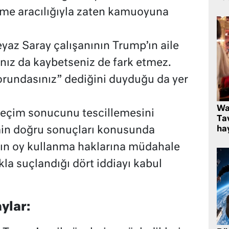
ame aracılığıyla zaten kamuoyuna
eyaz Saray çalışanının Trump’ın aile
nız da kaybetseniz de fark etmez.
orundasınız” dediğini duyduğu da yer
Wa
eçim sonucunu tescillemesini
Ta
hay
in doğru sonuçları konusunda
’ın oy kullanma haklarına müdahale
a suçlandığı dört iddiayı kabul
ylar: