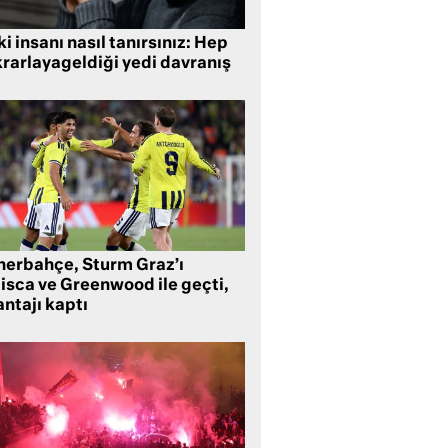
i insanı nasıl tanırsınız: Hep
krarlayageldiği yedi davranış
nerbahçe, Sturm Graz’ı
lisca ve Greenwood ile geçti,
ntajı kaptı