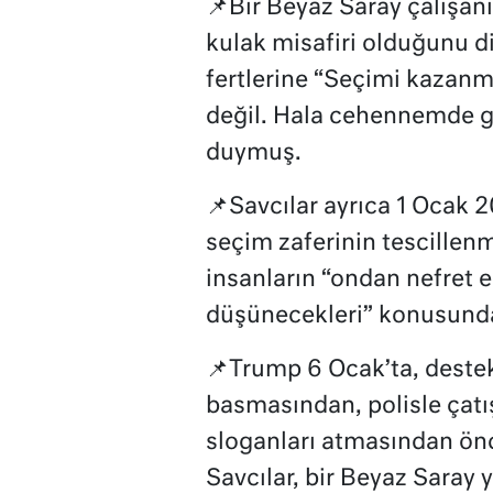
📌Bir Beyaz Saray çalışanı
kulak misafiri olduğunu di
fertlerine “Seçimi kazan
değil. Hala cehennemde g
duymuş.
📌Savcılar ayrıca 1 Ocak 2
seçim zaferinin tescillen
insanların “ondan nefret 
düşünecekleri” konusunda 
📌Trump 6 Ocak’ta, destek
basmasından, polisle çatı
sloganları atmasından önc
Savcılar, bir Beyaz Saray y