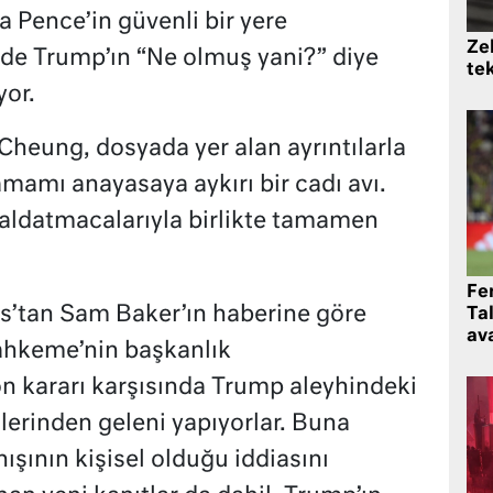
a Pence’in güvenli bir yere
Zek
de Trump’ın “Ne olmuş yani?” diye
te
yor.
heung, dosyada yer alan ayrıntılarla
tamamı anayasaya aykırı bir cadı avı.
aldatmacalarıyla birlikte tamamen
Fe
s’tan Sam Baker’ın haberine göre
Ta
ava
ahkeme’nin başkanlık
on kararı karşısında Trump aleyhindeki
llerinden geleni yapıyorlar. Buna
şının kişisel olduğu iddiasını