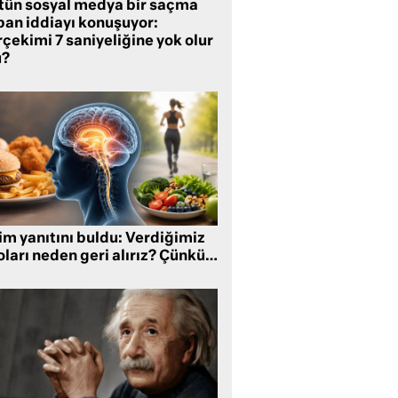
tün sosyal medya bir saçma
pan iddiayı konuşuyor:
çekimi 7 saniyeliğine yok olur
?
im yanıtını buldu: Verdiğimiz
oları neden geri alırız? Çünkü…