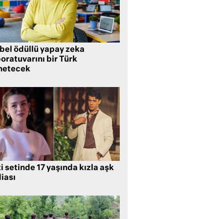
bel ödüllü yapay zeka
oratuvarını bir Türk
netecek
i setinde 17 yaşında kızla aşk
iası