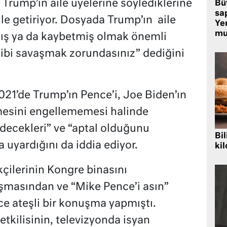
 Trump’ın aile üyelerine söylediklerine
Bü
sa
le getiriyor. Dosyada Trump’ın aile
Yer
mu
mış ya da kaybetmiş olmak önemli
ibi savaşmak zorundasınız” dediğini
021’de Trump’ın Pence’i, Joe Biden’ın
mesini engellememesi halinde
edecekleri” ve “aptal olduğunu
Bil
uyardığını da iddia ediyor.
kil
çilerinin Kongre binasını
şmasından ve “Mike Pence’i asın”
e ateşli bir konuşma yapmıştı.
etkilisinin, televizyonda isyan