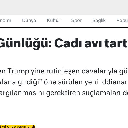
nomi
Dünya
Kültür
Spor
Sağlık
Popü
ünlüğü: Cadı avı tart
n Trump yine rutinleşen davalarıyla 
 alana girdiği" öne sürülen yeni iddiana
rgılanmasını gerektiren suçlamaları d
 yıl önce yayınlandı