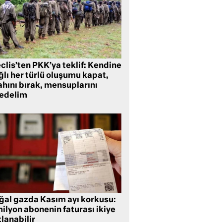
clis’ten PKK’ya teklif: Kendine
lı her türlü oluşumu kapat,
ahını bırak, mensuplarını
fedelim
ğal gazda Kasım ayı korkusu:
ilyon abonenin faturası ikiye
lanabilir