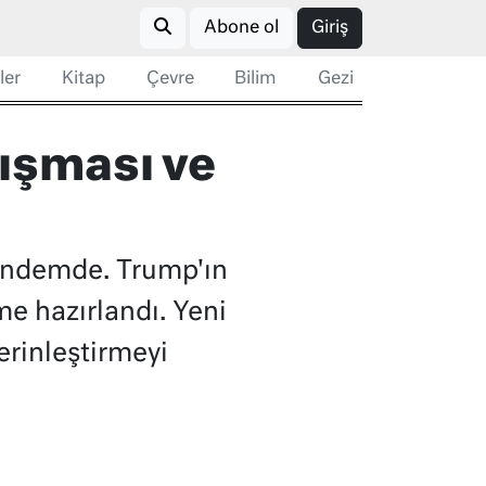
Abone ol
Giriş
ler
Kitap
Çevre
Bilim
Gezi
ışması ve
gündemde. Trump'ın
me hazırlandı. Yeni
erinleştirmeyi