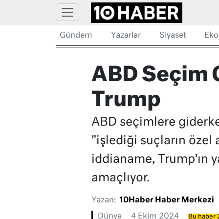
Gündem
Yazarlar
Siyaset
Eko
ABD Seçim G
Trump
ABD seçimlere giderke
"işlediği suçların özel
iddianame, Trump’ın ya
amaçlıyor.
Yazan:
10Haber Haber Merkezi
Dünya
4 Ekim 2024
Bu haber 2