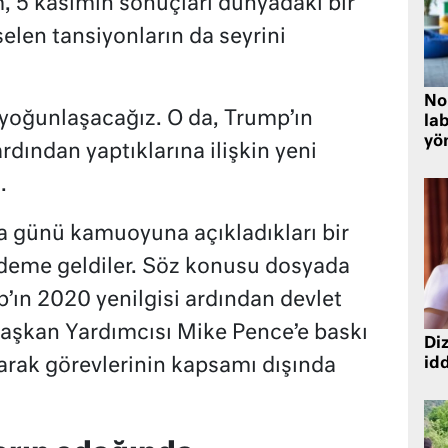
m, 5 kasımın sonuçları dünyadaki bir
selen tansiyonların da seyrini
No
yoğunlaşacağız. O da, Trump’ın
lab
yö
dından yaptıklarına ilişkin yeni
.
a günü kamuoyuna açıkladıkları bir
eme geldiler. Söz konusu dosyada
ın 2020 yenilgisi ardından devlet
Başkan Yardımcısı Mike Pence’e baskı
Diz
larak görevlerinin kapsamı dışında
idd