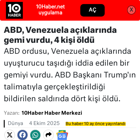
10Haber.net
Abone ol
Giriş
AÇ
X
uygulama
ABD, Venezuela açıklarında
gemi vurdu, 4 kişi öldü
ABD ordusu, Venezuela açıklarında
uyuşturucu taşıdığı iddia edilen bir
gemiyi vurdu. ABD Başkanı Trump'ın
talimatıyla gerçekleştirildiği
bildirilen saldırıda dört kişi öldü.
Yazan:
10Haber Haber Merkezi
Dünya
4 Ekim 2025
Bu haber 10 ay önce yayınlandı