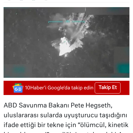
Takip Et
10Haber'i Google'da takip edin
ABD Savunma Bakanı Pete Hegseth,
uluslararası sularda uyuşturucu taşıdığını
ifade ettiği bir tekne için “ölümcül, kinetik