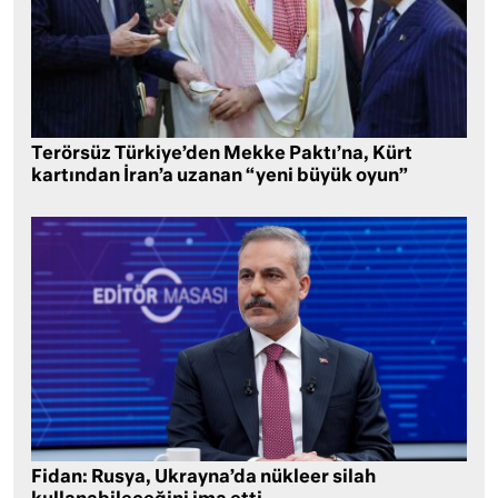
Terörsüz Türkiye’den Mekke Paktı’na, Kürt
kartından İran’a uzanan “yeni büyük oyun”
Fidan: Rusya, Ukrayna’da nükleer silah