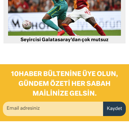
Seyircisi Galatasaray’dan çok mutsuz
10HABER BÜLTENINE ÜYE OLUN,
GÜNDEM ÖZETI HER SABAH
MAILINIZE GELSIN.
Kaydet