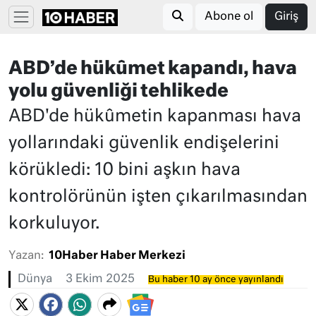
Abone ol
Giriş
ABD’de hükûmet kapandı, hava
yolu güvenliği tehlikede
ABD'de hükûmetin kapanması hava
yollarındaki güvenlik endişelerini
körükledi: 10 bini aşkın hava
kontrolörünün işten çıkarılmasından
korkuluyor.
Yazan:
10Haber Haber Merkezi
Dünya
3 Ekim 2025
Bu haber 10 ay önce yayınlandı