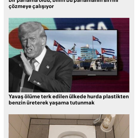
bir parlama oldu, bilim bu parlamanın sırrını
çözmeye çalışıyor
Yavaş ölüme terk edilen ülkede hurda plastikten
benzin üreterek yaşama tutunmak