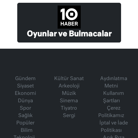
Oyunlar ve Bulmacalar
Gündem
Kültür Sanat
Aydınlatma
Siyaset
Arkeoloji
Metni
Ekonomi
Müzik
Kullanım
Dünya
Sinema
Şartları
Spor
Tiyatro
Çerez
Sağlık
Sergi
Politikamız
Popüler
İptal ve İade
Bilim
Politikası
Teknoloji
Açık Rıza